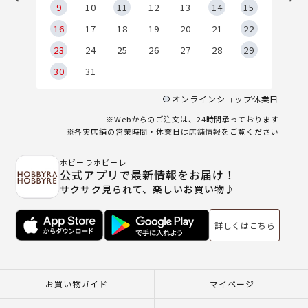
9
9
10
11
12
13
14
15
6
16
17
18
19
20
21
22
23
24
25
26
27
28
29
30
31
オンラインショップ休業日
※Webからのご注文は、24時間承っております
※各実店舗の営業時間・休業日は
店舗情報
をご覧ください
ホビーラホビーレ
公式アプリで最新情報をお届け！
サクサク見られて、楽しいお買い物♪
詳しくはこちら
お買い物ガイド
マイページ