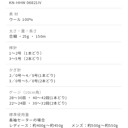
KN-HHW 06821IV
素 材
ウール 100%
太さ・量・長さ
合細 ・25g ・ 150m
棒針
1～2号（1本どり）
3～5号（2本どり）
かぎ針
2／0号～4／0号(1本どり)
3／0号～5／0号(2本どり)
ゲージ（10cm角）
28～30目 ・ 40～42段(1本どり)
22～24目 ・ 30～32段(2本どり)
標準使用量
長袖セーターの場合
レディース：約400g～約450g メンズ：約500g～約550g