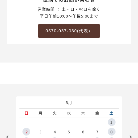
営業時間 ： 土・日・祝日を除く
平日午前10:00～午後5:00まで
0570-037-030(代表）
8月
土
日
月
火
水
木
金
土
5
1
2
2
3
4
5
6
7
8