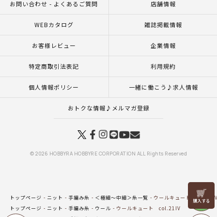
お問い合わせ - よくあるご質問
店舗情報
WEBカタログ
雑誌掲載情報
お客様レビュー
企業情報
特定商取引法表記
利用規約
個人情報ポリシー
一緒に働こう♪求人情報
おトクな情報♪メルマガ登録
© 2026 HOBBYRA HOBBYRE CORPORATION ALL Rights Reserved
リリヤン
トップページ
ニット
手編み糸
＜極細～中細＞糸一覧
ウールキュート col.21I
フェア
トップページ
ニット
手編み糸
ウール
ウールキュート col.21IV