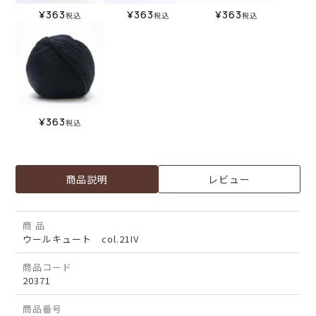
¥
363
¥
363
¥
363
税込
税込
税込
¥
363
税込
商品説明
レビュー
商 品
ウールキュート col.21IV
商品コード
20371
商品番号