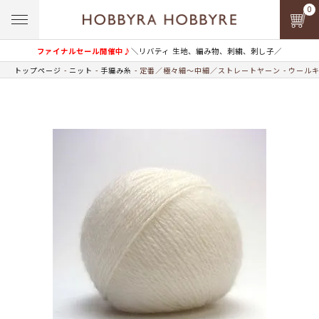
0
ファイナルセール開催中♪
＼リバティ 生地、編み物、刺繍、刺し子／
トップページ
ニット
手編み糸
定番／極々細～中細／ストレートヤーン
ウールキ