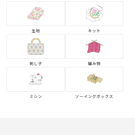
生地
キット
刺し子
編み物
ミシン
ソーイングボックス