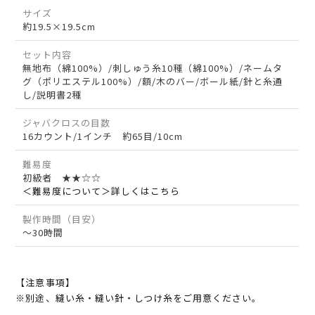
サイズ
約19.5×19.5cm
セット内容
無地布（綿100%）/刺しゅう糸10種（綿100%）/ネームタ
グ（ポリエステル100%）/額/木のバー/ボール紙/針と糸通
し/説明書2種
ジャバクロスの目数
16カウント/1インチ 約65目/10cm
難易度
初級者 ★★☆☆
＜難易度について＞詳しくはこちら
製作時間（目安）
～30時間
【注意事項】
※別途、縫い糸・縫い針・しつけ糸をご用意ください。