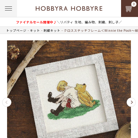
0
ファイナルセール開催中♪
＼リバティ 生地、編み物、刺繍、刺し子／
トップページ
キット
刺繍キット
クロスステッチフレーム＜Winnie the Pooh