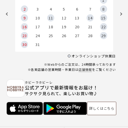
5
1
2
2
3
4
5
6
7
8
9
9
10
11
12
13
14
15
6
16
17
18
19
20
21
22
23
24
25
26
27
28
29
30
31
オンラインショップ休業日
※Webからのご注文は、24時間承っております
※各実店舗の営業時間・休業日は
店舗情報
をご覧ください
ホビーラホビーレ
公式アプリで最新情報をお届け！
サクサク見られて、楽しいお買い物♪
詳しくはこちら