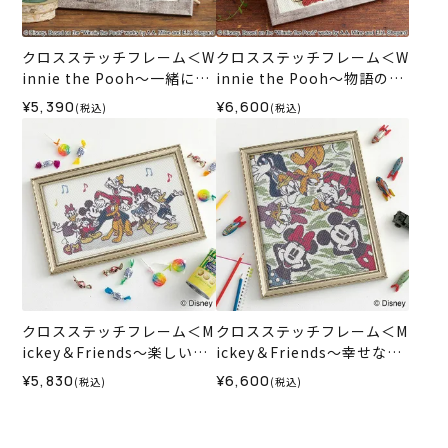
クロスステッチフレーム＜W
クロスステッチフレーム＜W
innie the Pooh～一緒にお
innie the Pooh～物語のは
はなし～＞
じまり～＞
¥5,390
¥6,600
(税込)
(税込)
クロスステッチフレーム＜M
クロスステッチフレーム＜M
ickey＆Friends～楽しい一
ickey＆Friends～幸せな
日～＞
日々～＞
¥5,830
¥6,600
(税込)
(税込)