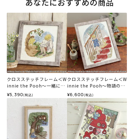
あなたにおすすめの商品
クロスステッチフレーム＜W
クロスステッチフレーム＜W
innie the Pooh～一緒にお
innie the Pooh～物語のは
はなし～＞
じまり～＞
¥5,390
¥6,600
(税込)
(税込)