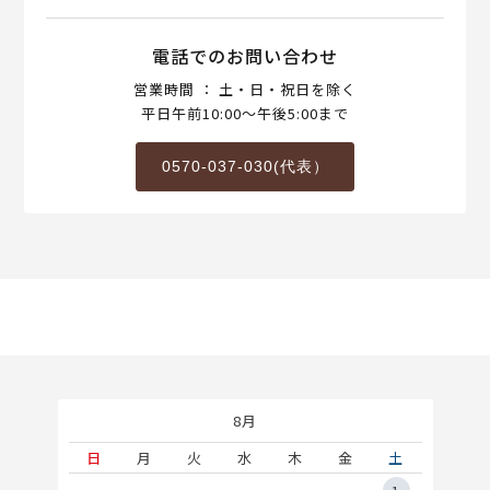
電話でのお問い合わせ
営業時間 ： 土・日・祝日を除く
平日午前10:00～午後5:00まで
0570-037-030(代表）
8月
土
日
月
火
水
木
金
土