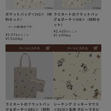
ポケットバッグ＜IV2＞（材
ラミネートのフラットバッ
料セット）
グ＆ポーチ＜IV6＞（材料セ
ット）
メール便1個まで可
¥
2,420
のところ
¥
2,574
¥
1,430
のところ
税込
¥
1,540
税込
カートに入れる
カートに入れる
ラミネートのフラットバッ
シーチング ミッキーマウス
グ＆ポーチ＜GR1＞（材料
＜01IV＞生地 ホビーラホビ