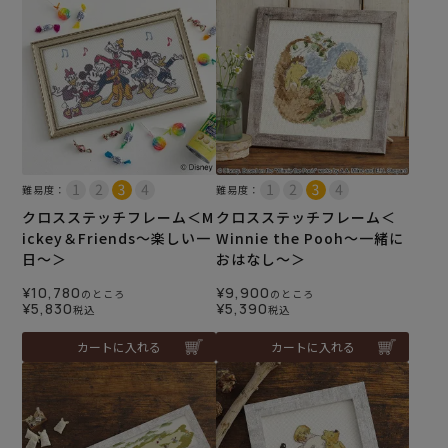
難易度：
難易度：
クロスステッチフレーム＜M
クロスステッチフレーム＜
ickey＆Friends～楽しい一
Winnie the Pooh～一緒に
日～＞
おはなし～＞
¥
10,780
¥
9,900
のところ
のところ
¥
5,830
¥
5,390
税込
税込
カートに入れる
カートに入れる