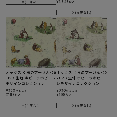
¥
1,848
×(在庫なし)
税込
×(在庫なし)
オックス くまのプーさん＜0
オックス くまのプーさん＜0
1IV＞生地 ホビーラホビーレ
2GR＞生地 ホビーラホビー
デザインコレクション
レデザインコレクション
¥
330
¥
330
のところ
のところ
¥
198
¥
198
税込
税込
×(在庫なし)
×(在庫なし)