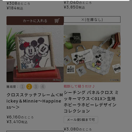
¥
7,040
¥
308
のところ
のところ
¥
3,850
¥
184
税込
税込
×(在庫なし)
カートに入れる
裁断して縫うだけ♪
難易度：
シーチング パネルクロス ミ
クロスステッチフレーム＜M
ッキーマウス＜01X＞生地
ickey＆Minnie～Happine
ホビーラホビーレデザイン
ss～＞
コレクション
¥
6,160
のところ
メール便1個まで可
¥
3,410
税込
¥
3,080
のところ