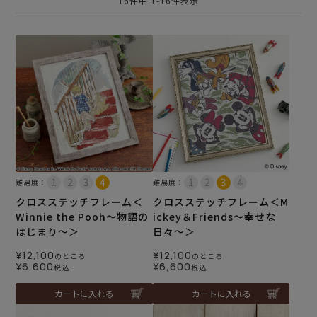
16
件中
1
-
16
件表示
難易度：
難易度：
クロスステッチフレーム＜
クロスステッチフレーム＜M
Winnie the Pooh～物語の
ickey＆Friends～幸せな
はじまり～＞
日々～＞
¥
12,100
¥
12,100
のところ
のところ
¥
6,600
¥
6,600
税込
税込
カートに入れる
カートに入れる