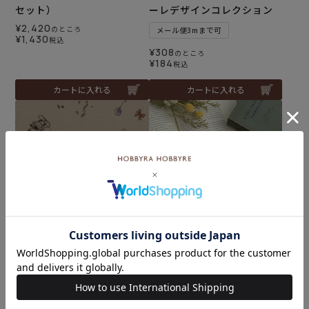
セット）
ーレデザインコレクション
¥
2,420
のところ
メール便3mまで可
¥
1,430
税込
¥
308
のところ
¥
184
税込
カートに入れる
カートに入れる
シーチング ミッキーマウス
難易度：
＜02GR＞生地 ホビーラホビ
クロスステッチフレーム＜
ーレデザインコレクション
くまのプーさんと森のなか
またち＞
メール便3mまで可