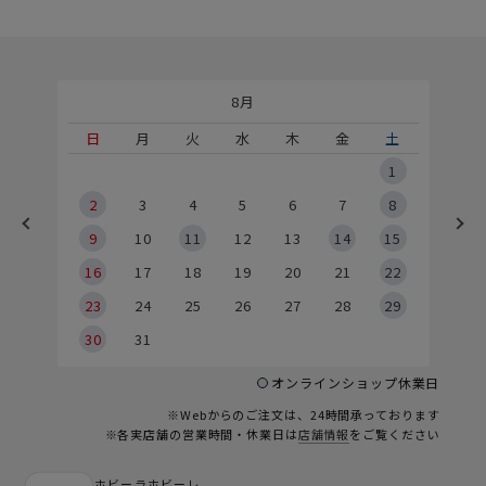
8月
土
日
月
火
水
木
金
土
5
1
2
2
3
4
5
6
7
8
9
9
10
11
12
13
14
15
6
16
17
18
19
20
21
22
23
24
25
26
27
28
29
30
31
オンラインショップ休業日
※Webからのご注文は、24時間承っております
※各実店舗の営業時間・休業日は
店舗情報
をご覧ください
ホビーラホビーレ