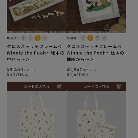
難易度：
難易度：
クロスステッチフレーム＜
クロスステッチフレーム＜
Winnie the Pooh～絵本の
Winnie the Pooh～絵本の
中から～＞
挿絵から～＞
¥
9,460
¥
5,940
のところ
のところ
¥
5,170
¥
3,410
税込
税込
カートに入れる
カートに入れる