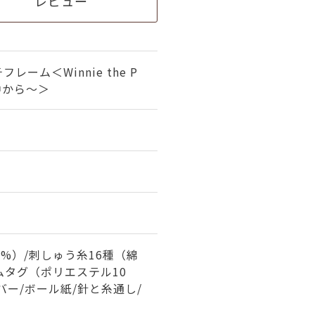
レビュー
レーム＜Winnie the P
中から～＞
0%）/刺しゅう糸16種（綿
ームタグ（ポリエステル10
のバー/ボール紙/針と糸通し/