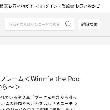
報
お買い物ガイド
ログイン・登録
お買い物かご
詳細検索
レーム＜Winnie the Poo
から～＞
われている第２章『プーさんを穴から引っ
絵。森の仲間たちが力を合わせるユーモラ
ントのジャバクロスに繊細に表現します。