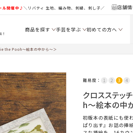
店舗情
ール開催中♪
＼リバティ 生地、編み物、刺繍、刺し子／
商品を探す
手芸を学ぶ
初めての方へ
料！
e the Pooh～絵本の中から～＞
難易度：
クロスステッチフ
h～絵本の中
初版本の表紙にも使
ぱり出す』お話の挿
スな挿絵を、16カウ