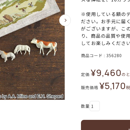
※使用している額の
ださい。お手元に届
がございますが、こ
り、商品の品質や使
してお楽しみくださ
商品コード
356280
¥
9,460
定価
の
¥
5,170
販売価格