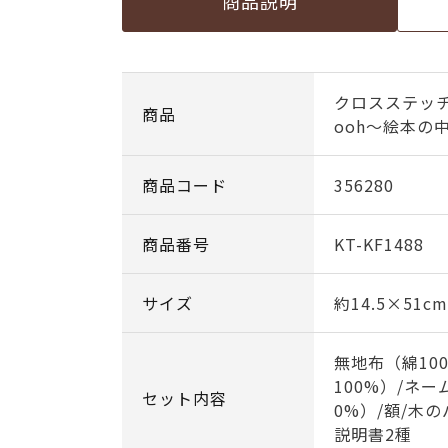
商品説明
クロスステッチフ
商品
ooh～絵本の
商品コード
356280
商品番号
KT-KF1488
サイズ
約14.5×51cm
無地布（綿10
100%）/ネ
セット内容
0%）/額/木
説明書2種