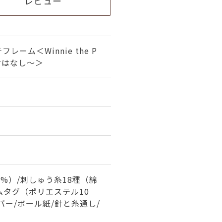
レビュー
レーム＜Winnie the P
おはなし～＞
0%）/刺しゅう糸18種（綿
ームタグ（ポリエステル10
のバー/ボール紙/針と糸通し/