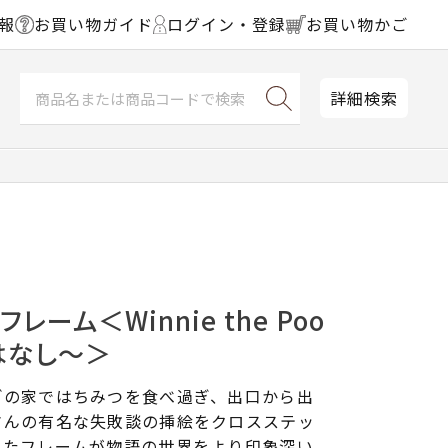
報
お買い物ガイド
ログイン・登録
お買い物かご
詳細検索
レーム＜Winnie the Poo
はなし～＞
ぎの家ではちみつを食べ過ぎ、出口から出
さんの有名な失敗談の挿絵をクロスステッ
したフレームが物語の世界をより印象深い