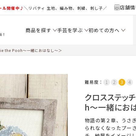
店舗情
ール開催中♪
＼リバティ 生地、編み物、刺繍、刺し子／
商品を探す
手芸を学ぶ
初めての方へ
料！
e the Pooh～一緒におはなし～＞
難易度：
クロスステッチフ
h～一緒にお
物語の第２章、うさ
られなくなったプー
チ。納屋をイメージ