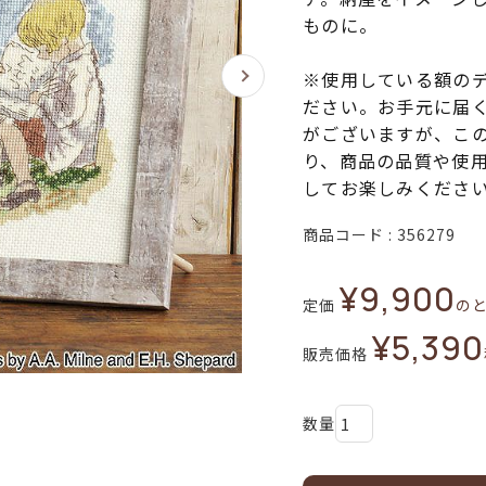
ものに。
※使用している額の
ださい。お手元に届
がございますが、こ
り、商品の品質や使
してお楽しみくださ
商品コード
356279
¥
9,900
定価
の
¥
5,390
販売価格