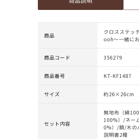
商品説明
クロスステッチフ
商品
ooh～一緒に
商品コード
356279
商品番号
KT-KF1487
サイズ
約26×26cm
無地布（綿10
100%）/ネ
セット内容
0%）/額/木
説明書2種