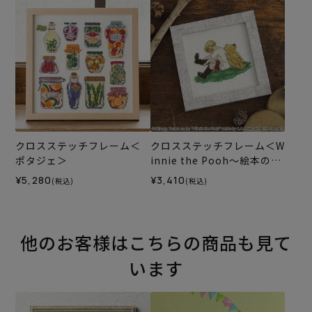
クロスステッチフレーム＜
クロスステッチフレーム＜W
ポタジェ＞
innie the Pooh～絵本の挿
絵から～＞
¥5,280
¥3,410
(税込)
(税込)
他のお客様はこちらの商品も見て
います