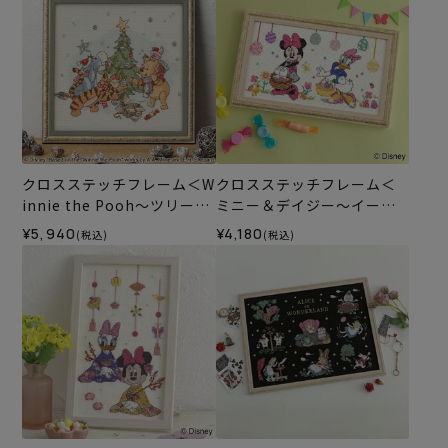
クロスステッチフレーム＜W
クロスステッチフレーム＜
innie the Pooh～ツリーの
ミニー＆デイジー～イース
飾りつけ～＞
ター～＞
¥5,940
¥4,180
(税込)
(税込)