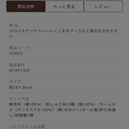
商品説明
もっと見る
レビュー
商 品
クロスステッチフレーム＜くまのプーさんと森のなかまたち
＞
商品コード
356013
商品番号
KT-KF1416
サイズ
約18×29cm
セット内容
無地布（綿100%）/刺しゅう糸19種（綿100%）/ネームタ
グ（ポリエステル100%）/額/木のバー/ボール紙/針と糸通
し/説明書2種
ジャバクロスの目数