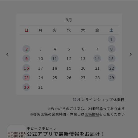
8月
土
日
月
火
水
木
金
土
5
1
2
2
3
4
5
6
7
8
9
9
10
11
12
13
14
15
6
16
17
18
19
20
21
22
23
24
25
26
27
28
29
30
31
オンラインショップ休業日
※Webからのご注文は、24時間承っております
※各実店舗の営業時間・休業日は
店舗情報
をご覧ください
ホビーラホビーレ
公式アプリで最新情報をお届け！