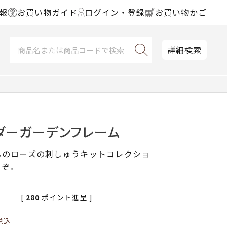
報
お買い物ガイド
ログイン・登録
お買い物かご
詳細検索
ダーガーデンフレーム
んのローズの刺しゅうキットコレクショ
うぞ。
[
280
ポイント進呈 ]
税込