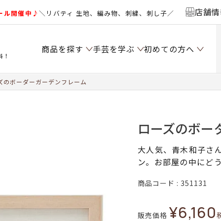
店舗情
ール開催中♪
＼リバティ 生地、編み物、刺繍、刺し子／
商品を探す
手芸を学ぶ
初めての方へ
料！
ズのボーダーガーデンフレーム
ローズのボー
大人気、青木和子さ
ン。お部屋の中にど
商品コード
351131
¥
6,160
販売価格