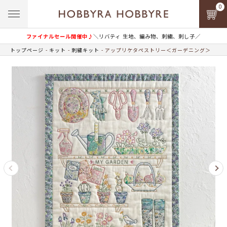
0
ファイナルセール開催中♪
＼リバティ 生地、編み物、刺繍、刺し子／
トップページ
キット
刺繍キット
アップリケタペストリー＜ガーデニング＞