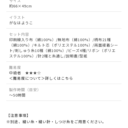
サイズ
約66×49cm
イラスト
がなはようこ
セット内容
印刷線入り布（綿100%）/無地布（綿100%）/柄布21種
（綿100%）/キルト芯（ポリエステル100%）/両面接着シー
ト/刺しゅう糸10種（綿100%）/ビーズ4種/リボン（ポリエ
ステル100%）/針2種と糸通し/説明書/型紙
難易度
中級者 ★★★☆
＜難易度について＞詳しくはこちら
製作時間（目安）
～50時間
【注意事項】
※別途、縫い糸・縫い針・しつけ糸をご用意ください。