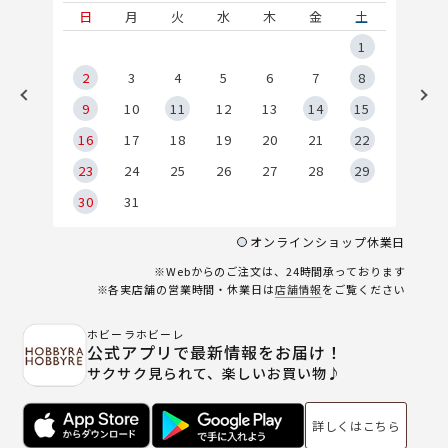
土
日
月
火
水
木
金
土
5
1
2
2
3
4
5
6
7
8
9
9
10
11
12
13
14
15
6
16
17
18
19
20
21
22
23
24
25
26
27
28
29
30
31
オンラインショップ休業日
※Webからのご注文は、24時間承っております
※各実店舗の営業時間・休業日は
店舗情報
をご覧ください
ホビーラホビーレ
公式アプリで最新情報をお届け！
サクサク見られて、楽しいお買い物♪
詳しくはこちら