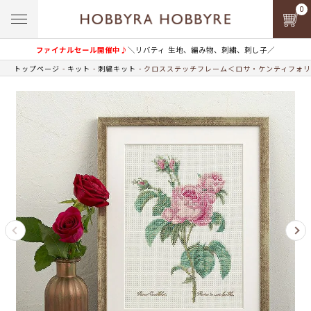
0
ファイナルセール開催中♪
＼リバティ 生地、編み物、刺繍、刺し子／
トップページ
キット
刺繍キット
クロスステッチフレーム＜ロサ・ケンティフォリ