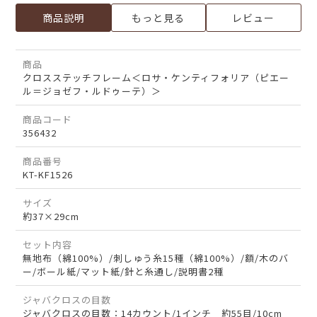
商品説明
もっと見る
レビュー
商品
クロスステッチフレーム＜ロサ・ケンティフォリア（ピエー
ル＝ジョゼフ・ルドゥーテ）＞
商品コード
356432
商品番号
KT-KF1526
サイズ
約37×29cm
セット内容
無地布（綿100%）/刺しゅう糸15種（綿100%）/額/木のバ
ー/ボール紙/マット紙/針と糸通し/説明書2種
ジャバクロスの目数
ジャバクロスの目数：14カウント/1インチ 約55目/10cm