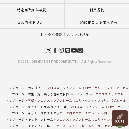
特定商取引法表記
利用規約
個人情報ポリシー
一緒に働こう♪求人情報
おトクな情報♪メルマガ登録
© 2026 HOBBYRA HOBBYRE CORPORATION ALL Rights Reserved
トップページ
カテゴリー
クロスステッチフレーム＜ロサ・ケンティフォリア（ピエ
トップページ
特集一覧
美しき薔薇の世界 ～ルドゥーテ～
クロスステッチフレー
トップページ
登録
クロスステッチフレーム＜ロサ・ケンティフォリア（ピエール＝
トップページ
キット
新商品 キット一覧
クロスステッチフレーム＜ロサ・ケンテ
トップページ
キット
クロスステッチ
クロスステッチフレーム＜ロサ・ケンティフ
リリヤン
トップページ
キット
フレーム
クロスステッチフレーム＜ロサ・ケンティフォリア
フェア
トップページ
インテリア・飾り
クロスステッチフレーム＜ロサ・ケンティフォリア