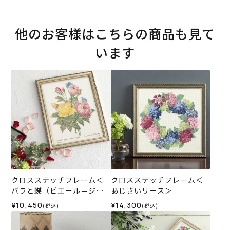
他のお客様はこちらの商品も見て
います
クロスステッチフレーム＜
クロスステッチフレーム＜
バラと蝶（ピエール＝ジョ
あじさいリース＞
ゼフ・ルドゥーテ）＞
¥10,450
¥14,300
(税込)
(税込)