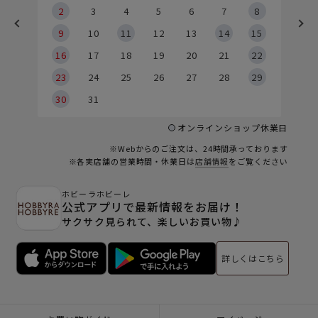
2
2
3
4
5
6
7
8
9
9
10
11
12
13
14
15
6
16
17
18
19
20
21
22
23
24
25
26
27
28
29
30
31
オンラインショップ休業日
※Webからのご注文は、24時間承っております
※各実店舗の営業時間・休業日は
店舗情報
をご覧ください
ホビーラホビーレ
公式アプリで最新情報をお届け！
サクサク見られて、楽しいお買い物♪
詳しくはこちら