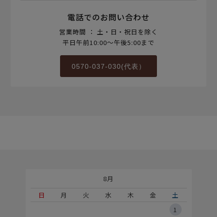
電話でのお問い合わせ
営業時間 ： 土・日・祝日を除く
平日午前10:00～午後5:00まで
0570-037-030(代表）
8月
土
日
月
火
水
木
金
土
5
1