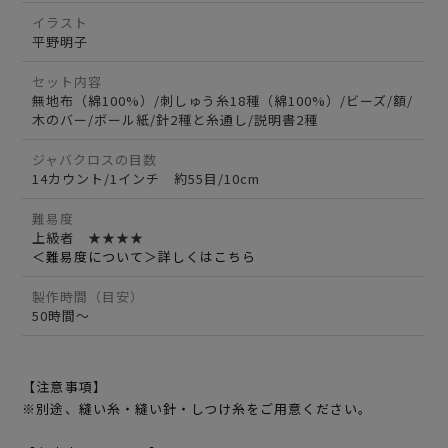
イラスト
平野明子
セット内容
無地布（綿100%）/刺しゅう糸18種（綿100%）/ビーズ/額/
木のバー/ボール紙/針2種と糸通し/説明書2種
ジャバクロスの目数
14カウント/1インチ 約55目/10cm
難易度
上級者 ★★★★
＜難易度について＞詳しくはこちら
製作時間（目安）
50時間～
【注意事項】
※別途、縫い糸・縫い針・しつけ糸をご用意ください。