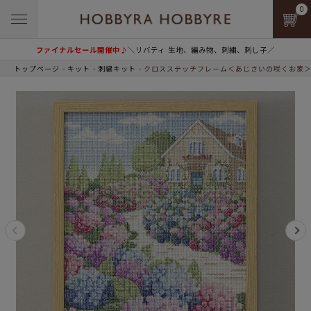
0
ファイナルセール開催中♪
＼リバティ 生地、編み物、刺繍、刺し子／
トップページ
キット
刺繍キット
クロスステッチフレーム＜あじさいの咲くお家