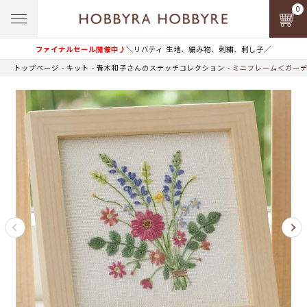
0
ファイナルセール開催中♪
＼リバティ 生地、編み物、刺繍、刺し子／
トップページ
キット
青木和子さんのステッチコレクション
ミニフレーム＜ガーデ