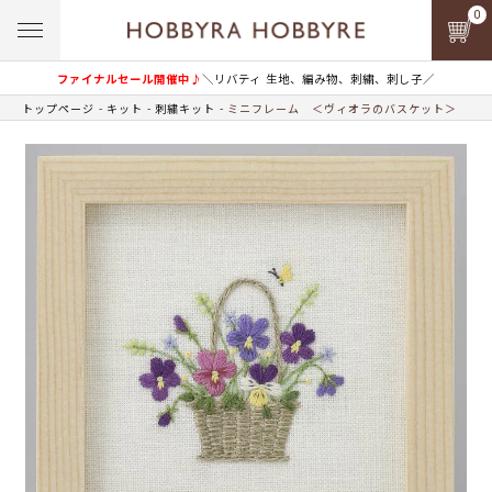
0
ファイナルセール開催中♪
＼リバティ 生地、編み物、刺繍、刺し子／
トップページ
キット
刺繍キット
ミニフレーム ＜ヴィオラのバスケット＞