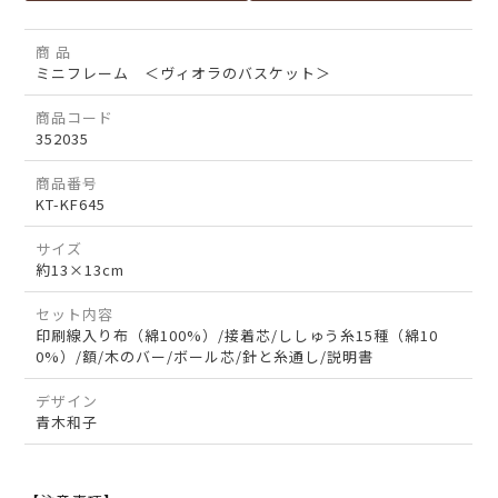
商 品
ミニフレーム ＜ヴィオラのバスケット＞
商品コード
352035
商品番号
KT-KF645
サイズ
約13×13cm
セット内容
印刷線入り布（綿100%）/接着芯/ししゅう糸15種（綿10
0%）/額/木のバー/ボール芯/針と糸通し/説明書
デザイン
青木和子