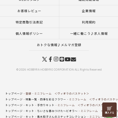
お客様レビュー
企業情報
特定商取引法表記
利用規約
個人情報ポリシー
一緒に働こう♪求人情報
おトクな情報♪メルマガ登録
© 2026 HOBBYRA HOBBYRE CORPORATION ALL Rights Reserved
トップページ
登録
ミニフレーム ＜ヴィオラのバスケット＞
トップページ
特集一覧
四季を彩るフラワー
ミニフレーム ＜ヴィオラのバスケ
トップページ
キット
手作りキット
ミニフレーム ＜ヴィオラのバスケット＞
リリヤン
トップページ
キット
ちいさな春みつけた～ビオラ～
ミニフレーム ＜ヴィオラ
フェア
トップページ
キット
青木和子さんのステッチコレクション
ミニフレーム ＜ヴィ