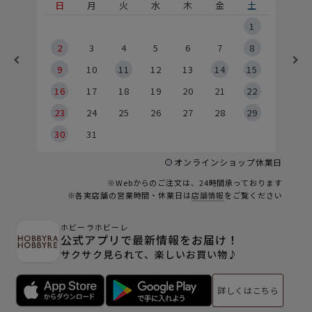
土
日
月
火
水
木
金
土
5
1
2
2
3
4
5
6
7
8
9
9
10
11
12
13
14
15
6
16
17
18
19
20
21
22
23
24
25
26
27
28
29
30
31
オンラインショップ休業日
※Webからのご注文は、24時間承っております
※各実店舗の営業時間・休業日は
店舗情報
をご覧ください
ホビーラホビーレ
公式アプリで最新情報をお届け！
サクサク見られて、楽しいお買い物♪
詳しくはこちら