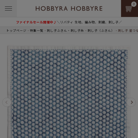
0
ファイナルセール開催中♪
＼リバティ 生地、編み物、刺繍、刺し子／
トップページ
特集一覧
刺し子ふきん・刺し子糸
刺し子（ふきん）
刺し子 星つ