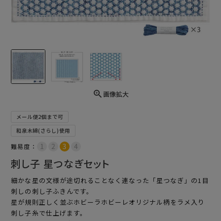
画像拡大
メール便2個まで可
和泉木綿(さらし)使用
難易度：
刺し子 星つなぎセット
細かな星の文様が途切れることなく連なった「星つなぎ」の1目
刺しの刺し子ふきんです。
星が規則正しく並ぶホビーラホビーレオリジナル柄をラメ入り
刺し子糸で仕上げます。