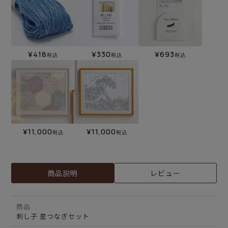
¥
418
¥
330
¥
693
税込
税込
税込
¥
11,000
¥
11,000
税込
税込
商品説明
レビュー
商品
刺し子 星つなぎセット