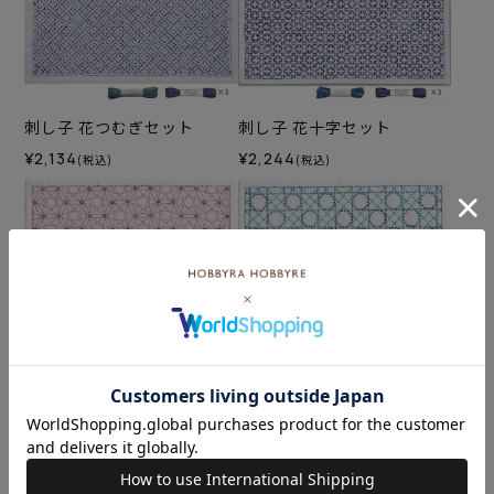
刺し子 花つむぎセット
刺し子 花十字セット
¥2,134
¥2,244
(税込)
(税込)
刺し子 カレイドスコープセ
刺し子 八角籠目セット
ット
¥1,342
(税込)
¥1,188
(税込)