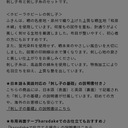
刺し子布と刺し子糸のセットです。
＜ホビーラホビーレの刺し子＞
ふきんは、晒の名産地・泉州で織り上げた上質な晒生地「和泉
木綿」を使用しています。何度もの試作を重ね、針通りがよく
美しく刺せる生地を厳選しました。布目が整いやすく、初心者
の方にもおすすめです。
また、蛍光染料を使用せず、晒本来のやさしい風合いを大切に
しました。図案の印刷線は水で薄くなります。刺し心地の良さ
と美しい仕上がりをお楽しみください。
刺し子糸は、高品質の綿糸を使用しています。特殊加工により
毛羽立ちを抑え、上質な艶を出しています。
★日本語＆英語対応の「刺し子の基礎」の説明書付き♪
こちらの商品には、日本語（表面）と英語（裏面）で記載され
た『刺し子の基礎』の説明書が付属しています。初めての方
や、海外のお客様にも安心です。
『刺し子の基礎』の説明書はこちら
★布用両面テープharudakeでのお仕立てもおすすめ♪
『harudakeで仕立てる場合』の説明書はこちら