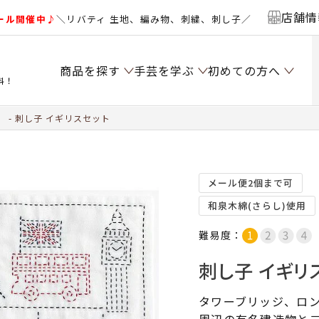
店舗情
ール開催中♪
＼リバティ 生地、編み物、刺繍、刺し子／
商品を探す
手芸を学ぶ
初めての方へ
料！
）
刺し子 イギリスセット
メール便2個まで可
和泉木綿(さらし)使用
難易度：
刺し子 イギリ
タワーブリッジ、ロ