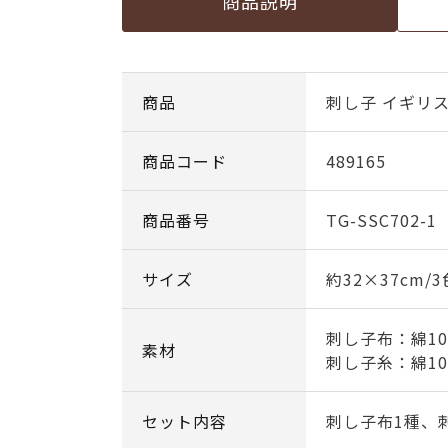
商品説明
商品
刺し子 イギリ
商品コード
489165
商品番号
TG-SSC702-1
サイズ
約32×37cm/
刺し子布：綿10
素材
刺し子糸：綿10
セット内容
刺し子布1種、