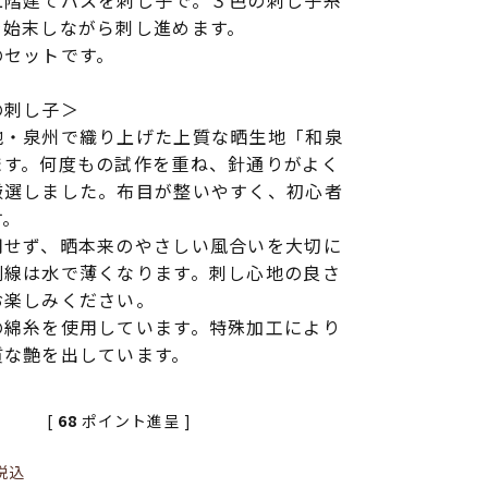
二階建てバスを刺し子で。３色の刺し子糸
を始末しながら刺し進めます。
のセットです。
の刺し子＞
地・泉州で織り上げた上質な晒生地「和泉
ます。何度もの試作を重ね、針通りがよく
厳選しました。布目が整いやすく、初心者
す。
用せず、晒本来のやさしい風合いを大切に
刷線は水で薄くなります。刺し心地の良さ
お楽しみください。
の綿糸を使用しています。特殊加工により
質な艶を出しています。
[
68
ポイント進呈 ]
税込