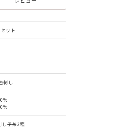
レビュー
スセット
3色刺し
0％
0％
刺し子糸3種