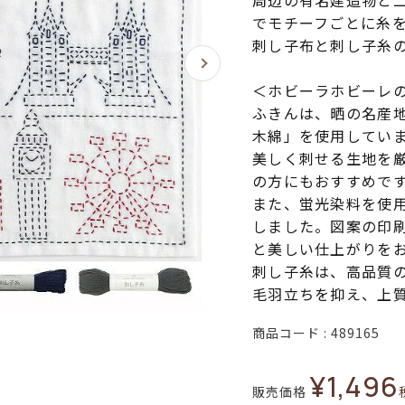
周辺の有名建造物と
でモチーフごとに糸
刺し子布と刺し子糸
＜ホビーラホビーレ
ふきんは、晒の名産
木綿」を使用してい
美しく刺せる生地を
の方にもおすすめで
また、蛍光染料を使
しました。図案の印
と美しい仕上がりを
刺し子糸は、高品質
毛羽立ちを抑え、上
商品コード
489165
¥
1,496
販売価格