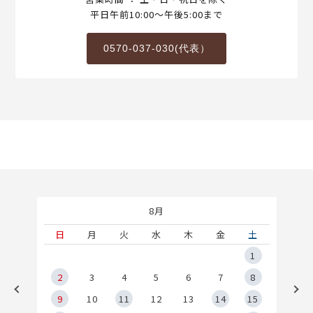
平日午前10:00～午後5:00まで
0570-037-030(代表）
8月
土
日
月
火
水
木
金
土
5
1
2
2
3
4
5
6
7
8
9
9
10
11
12
13
14
15