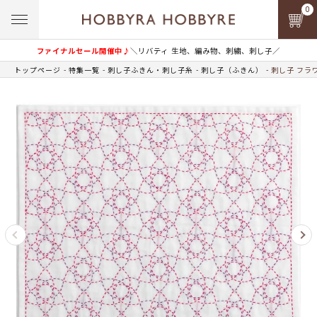
0
ファイナルセール開催中♪
＼リバティ 生地、編み物、刺繍、刺し子／
トップページ
特集一覧
刺し子ふきん・刺し子糸
刺し子（ふきん）
刺し子 フラ