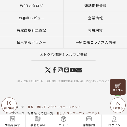
WEBカタログ
雑誌掲載情報
お客様レビュー
企業情報
特定商取引法表記
利用規約
個人情報ポリシー
一緒に働こう♪求人情報
おトクな情報♪メルマガ登録
© 2026 HOBBYRA HOBBYRE CORPORATION ALL Rights Reserved
リリヤン
フェア
トップページ
登録
刺し子 フラワーウェーブセット
前に戻る
上に戻る
トップページ
新商品 その他一覧
刺し子 フラワーウェーブセット
トップページ
特集一覧
刺し子ふきん・刺し子糸
刺し子（ふきん）
伝統柄の刺
商品を探す
手芸を学ぶ
ガイド
店舗情報
ログイン
トップページ
特集一覧
買ったその日からチクチク楽しむホビーラホビーレの刺し