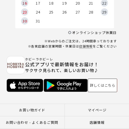
6
16
17
18
19
20
21
22
23
24
25
26
27
28
29
30
31
オンラインショップ休業日
※Webからのご注文は、24時間承っております
※各実店舗の営業時間・休業日は
店舗情報
をご覧ください
ホビーラホビーレ
公式アプリで最新情報をお届け！
サクサク見られて、楽しいお買い物♪
詳しくはこちら
お買い物ガイド
マイページ
お問い合わせ - よくあるご質問
店舗情報