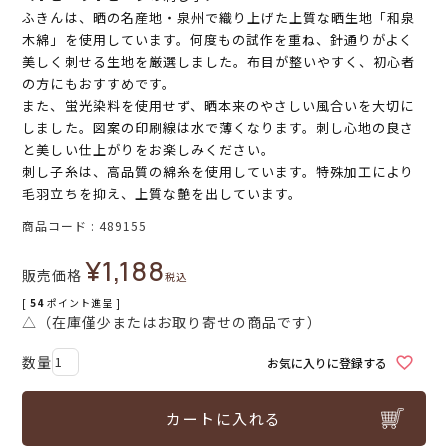
ふきんは、晒の名産地・泉州で織り上げた上質な晒生地「和泉
木綿」を使用しています。何度もの試作を重ね、針通りがよく
美しく刺せる生地を厳選しました。布目が整いやすく、初心者
の方にもおすすめです。
また、蛍光染料を使用せず、晒本来のやさしい風合いを大切に
しました。図案の印刷線は水で薄くなります。刺し心地の良さ
と美しい仕上がりをお楽しみください。
刺し子糸は、高品質の綿糸を使用しています。特殊加工により
毛羽立ちを抑え、上質な艶を出しています。
商品コード
489155
¥
1,188
販売価格
税込
[
54
ポイント進呈 ]
△（在庫僅少またはお取り寄せの商品です）
お気に入りに登録する
カートに入れる