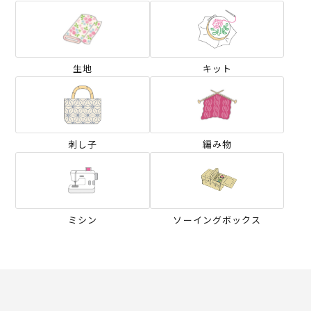
生地
キット
刺し子
編み物
ミシン
ソーイングボックス