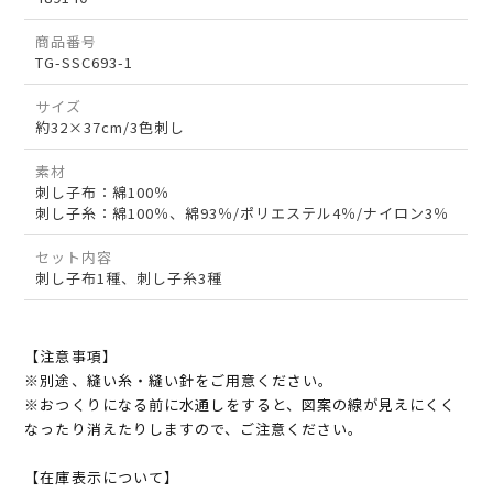
商品番号
TG-SSC693-1
サイズ
約32×37cm/3色刺し
素材
刺し子布：綿100％
刺し子糸：綿100％、綿93％/ポリエステル4％/ナイロン3％
セット内容
刺し子布1種、刺し子糸3種
【注意事項】
※別途、縫い糸・縫い針をご用意ください。
※おつくりになる前に水通しをすると、図案の線が見えにくく
なったり消えたりしますので、ご注意ください。
【在庫表示について】