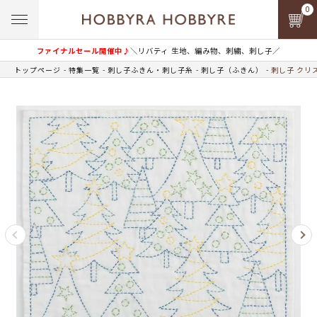
0
ファイナルセール開催中♪
＼リバティ 生地、編み物、刺繍、刺し子／
トップページ
特集一覧
刺し子ふきん・刺し子糸
刺し子（ふきん）
刺し子 クリ