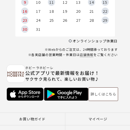
9
9
10
11
12
13
14
15
6
16
17
18
19
20
21
22
23
24
25
26
27
28
29
30
31
オンラインショップ休業日
※Webからのご注文は、24時間承っております
※各実店舗の営業時間・休業日は
店舗情報
をご覧ください
ホビーラホビーレ
公式アプリで最新情報をお届け！
サクサク見られて、楽しいお買い物♪
詳しくはこちら
お買い物ガイド
マイページ