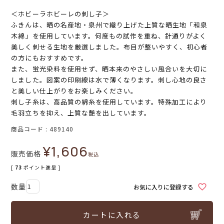
＜ホビーラホビーレの刺し子＞
ふきんは、晒の名産地・泉州で織り上げた上質な晒生地「和泉
木綿」を使用しています。何度もの試作を重ね、針通りがよく
美しく刺せる生地を厳選しました。布目が整いやすく、初心者
の方にもおすすめです。
また、蛍光染料を使用せず、晒本来のやさしい風合いを大切に
しました。図案の印刷線は水で薄くなります。刺し心地の良さ
と美しい仕上がりをお楽しみください。
刺し子糸は、高品質の綿糸を使用しています。特殊加工により
毛羽立ちを抑え、上質な艶を出しています。
商品コード
489140
¥
1,606
販売価格
税込
[
73
ポイント進呈 ]
お気に入りに登録する
カートに入れる