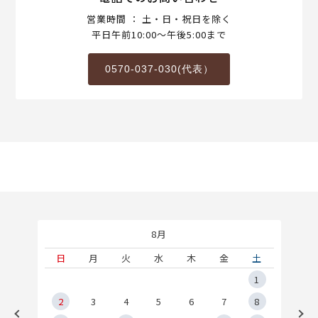
営業時間 ： 土・日・祝日を除く
平日午前10:00～午後5:00まで
0570-037-030(代表）
8月
土
日
月
火
水
木
金
土
5
1
2
2
3
4
5
6
7
8