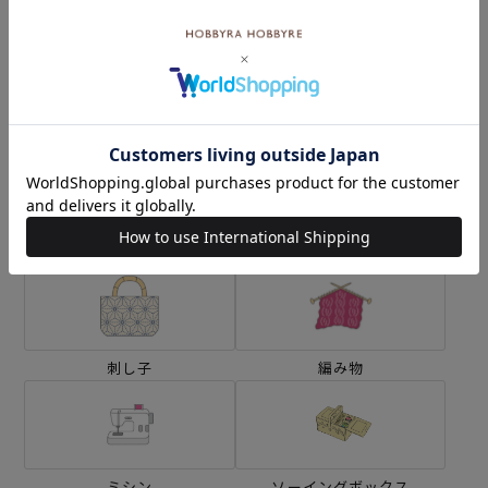
なし）
¥9,680
¥13,200
(税込)
(税込)
カテゴリーから探す
生地
キット
刺し子
編み物
ミシン
ソーイングボックス