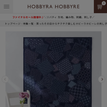
0
ファイナルセール開催中♪
＼リバティ 生地、編み物、刺繍、刺し子／
トップページ
特集一覧
買ったその日からチクチク楽しむホビーラホビーレの刺し