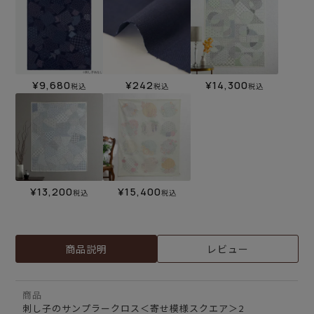
¥
9,680
¥
242
¥
14,300
税込
税込
税込
¥
13,200
¥
15,400
税込
税込
商品説明
レビュー
商品
刺し子のサンプラークロス＜寄せ模様スクエア＞2