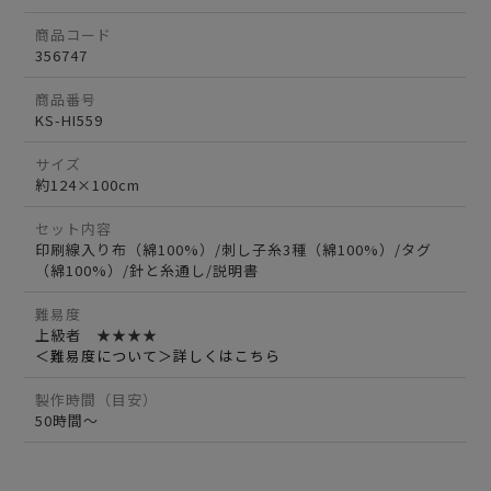
商品コード
356747
商品番号
KS-HI559
サイズ
約124×100cm
セット内容
印刷線入り布（綿100%）/刺し子糸3種（綿100%）/タグ
（綿100%）/針と糸通し/説明書
難易度
上級者 ★★★★
＜難易度について＞詳しくはこちら
製作時間（目安）
50時間～