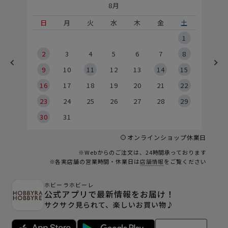
8月
土
日
月
火
水
木
金
土
5
1
2
2
3
4
5
6
7
8
9
9
10
11
12
13
14
15
6
16
17
18
19
20
21
22
23
24
25
26
27
28
29
30
31
オンラインショップ休業日
※Webからのご注文は、24時間承っております
※各実店舗の営業時間・休業日は
店舗情報
をご覧ください
ホビーラホビーレ
公式アプリで最新情報をお届け！
サクサク見られて、楽しいお買い物♪