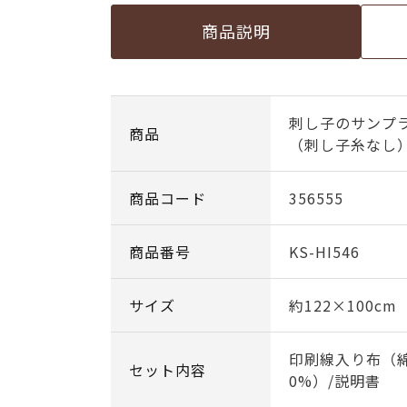
商品説明
刺し子のサンプ
商品
（刺し子糸なし
商品コード
356555
商品番号
KS-HI546
サイズ
約122×100cm
印刷線入り布（綿
セット内容
0%）/説明書