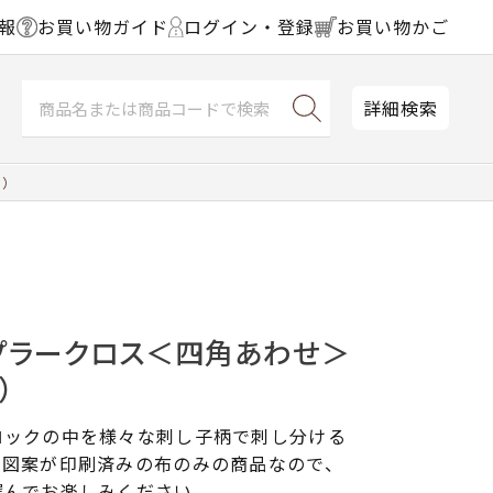
報
お買い物ガイド
ログイン・登録
お買い物かご
詳細検索
し）
プラークロス＜四角あわせ＞
）
ロックの中を様々な刺し子柄で刺し分ける
。図案が印刷済みの布のみの商品なので、
選んでお楽しみください。