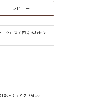
レビュー
ラークロス＜四角あわせ＞
）
100％）/タグ（綿10