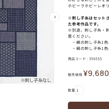
ホビーラホビーレオ
※刺し子糸はセット
た参考作品です。
※別途、刺し子糸・
意ください。
・綿の刺し子糸1色、
・絹の刺し子糸1色、
商品コード
356555
¥
9,68
販売価格