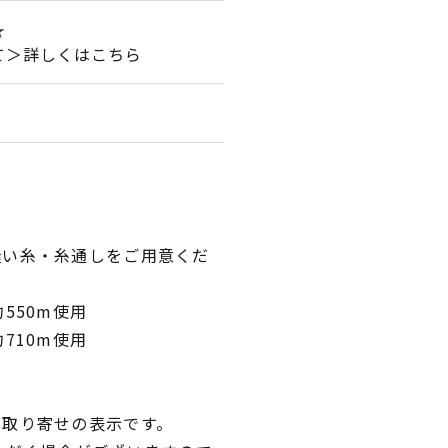
★
て＞詳しくはこちら
縫い糸・糸通しをご用意くだ
550m使用
710m使用
品取り寄せの表示です。