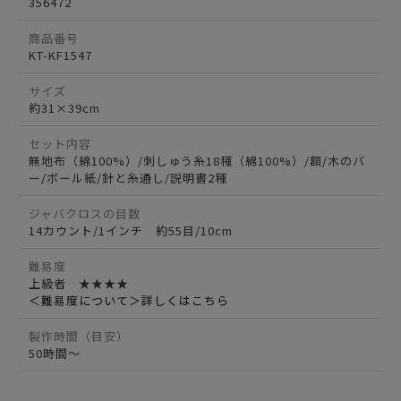
356472
商品番号
KT-KF1547
サイズ
約31×39cm
セット内容
無地布（綿100%）/刺しゅう糸18種（綿100%）/額/木のバ
ー/ボール紙/針と糸通し/説明書2種
ジャバクロスの目数
14カウント/1インチ 約55目/10cm
難易度
上級者 ★★★★
＜難易度について＞詳しくはこちら
製作時間（目安）
50時間～