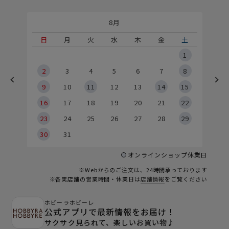
8月
土
日
月
火
水
木
金
土
5
1
2
2
3
4
5
6
7
8
9
9
10
11
12
13
14
15
6
16
17
18
19
20
21
22
23
24
25
26
27
28
29
30
31
オンラインショップ休業日
※Webからのご注文は、24時間承っております
※各実店舗の営業時間・休業日は
店舗情報
をご覧ください
ホビーラホビーレ
公式アプリで最新情報をお届け！
サクサク見られて、楽しいお買い物♪