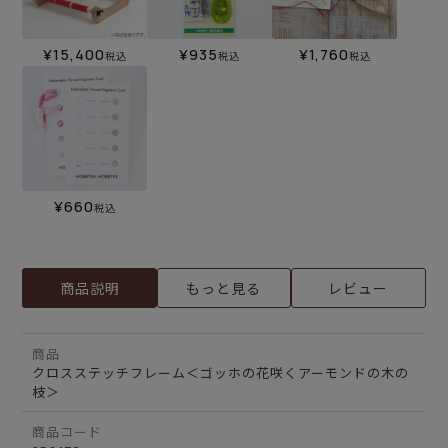
¥
15,400
¥
935
¥
1,760
税込
税込
税込
¥
660
税込
商品説明
もっと見る
レビュー
商品
クロスステッチフレーム＜ゴッホの花咲くアーモンドの木の
枝＞
商品コード