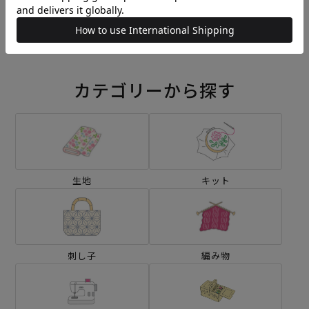
アイリスのある花瓶、黄色
ジヴェルニーのモネの庭＞
い背景＞
¥14,960
¥14,960
(税込)
(税込)
カテゴリーから探す
生地
キット
刺し子
編み物