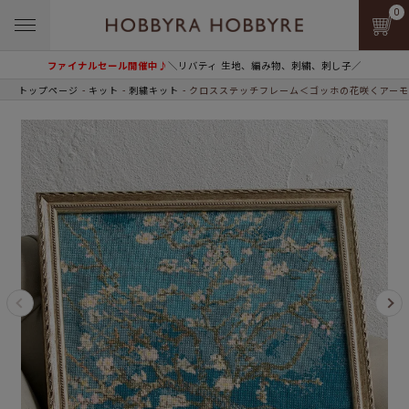
0
ファイナルセール開催中♪
＼リバティ 生地、編み物、刺繍、刺し子／
トップページ
キット
刺繍キット
クロスステッチフレーム＜ゴッホの花咲くアーモ