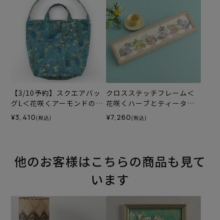
【3/10予約】スクエアバッ
クロスステッチフレーム＜
グL＜花咲くアーモンドの木
花咲くハーブとティータイ
＞＜B1＞（材料セット）
ム＞
¥3,410
¥7,260
(税込)
(税込)
他のお客様はこちらの商品も見て
います