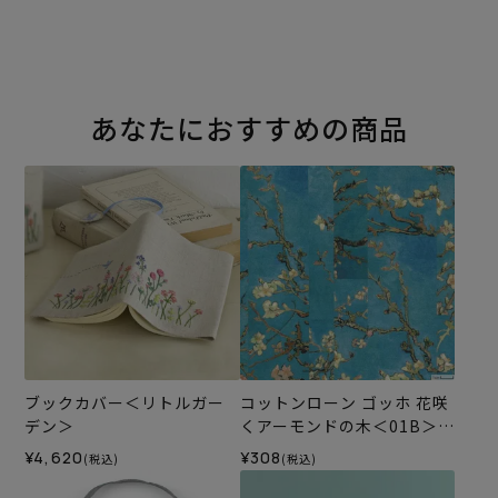
あなたにおすすめの商品
ブックカバー＜リトルガー
コットンローン ゴッホ 花咲
デン＞
くアーモンドの木＜01B＞
生地 ホビーラホビーレデザ
¥4,620
¥308
(税込)
(税込)
インコレクション