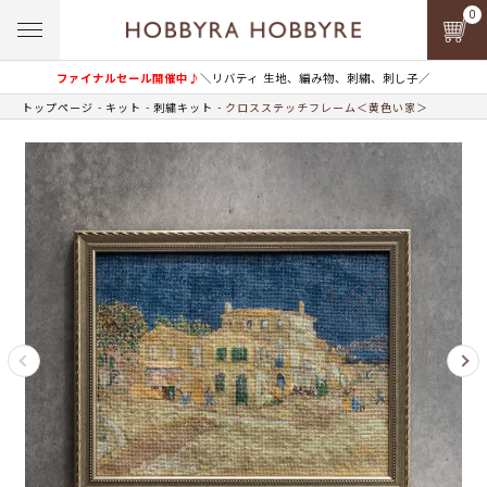
0
ファイナルセール開催中♪
＼リバティ 生地、編み物、刺繍、刺し子／
トップページ
キット
刺繍キット
クロスステッチフレーム＜黄色い家＞