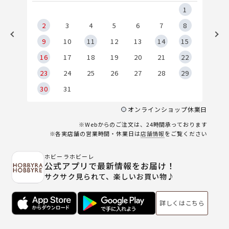
5
1
2
2
3
4
5
6
7
8
9
9
10
11
12
13
14
15
6
16
17
18
19
20
21
22
23
24
25
26
27
28
29
30
31
オンラインショップ休業日
※Webからのご注文は、24時間承っております
※各実店舗の営業時間・休業日は
店舗情報
をご覧ください
ホビーラホビーレ
公式アプリで最新情報をお届け！
サクサク見られて、楽しいお買い物♪
詳しくはこちら