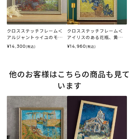
クロスステッチフレーム＜
クロスステッチフレーム＜
アルジャントゥイユのモネ
アイリスのある花瓶、黄色
の家（ダリアの咲く庭）＞
い背景＞
¥14,300
¥14,960
(税込)
(税込)
他のお客様はこちらの商品も見て
います