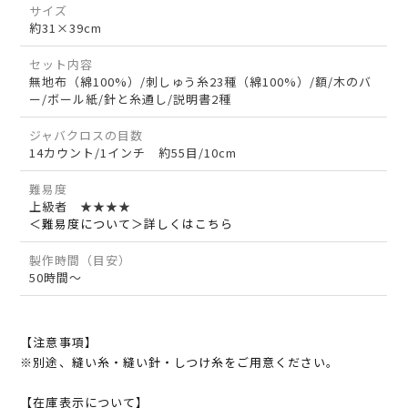
サイズ
約31×39cm
セット内容
無地布（綿100%）/刺しゅう糸23種（綿100%）/額/木のバ
ー/ボール紙/針と糸通し/説明書2種
ジャバクロスの目数
14カウント/1インチ 約55目/10cm
難易度
上級者 ★★★★
＜難易度について＞詳しくはこちら
製作時間（目安）
50時間～
【注意事項】
※別途、縫い糸・縫い針・しつけ糸をご用意ください。
【在庫表示について】