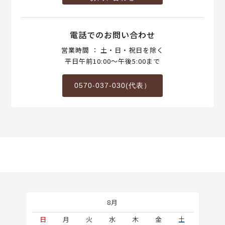
電話でのお問い合わせ
営業時間 ： 土・日・祝日を除く
平日午前10:00～午後5:00まで
0570-037-030(代表）
8月
土
日
月
火
水
木
金
土