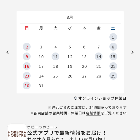
8月
土
日
月
火
水
木
金
土
5
1
2
2
3
4
5
6
7
8
9
9
10
11
12
13
14
15
6
16
17
18
19
20
21
22
23
24
25
26
27
28
29
30
31
オンラインショップ休業日
※Webからのご注文は、24時間承っております
※各実店舗の営業時間・休業日は
店舗情報
をご覧ください
ホビーラホビーレ
公式アプリで最新情報をお届け！
サクサク見られて、楽しいお買い物♪