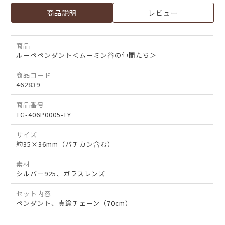
商品説明
レビュー
商品
ルーペペンダント＜ムーミン谷の仲間たち＞
商品コード
462839
商品番号
TG-406P0005-TY
サイズ
約35×36mm（バチカン含む）
素材
シルバー925、ガラスレンズ
セット内容
ペンダント、真鍮チェーン（70cm）