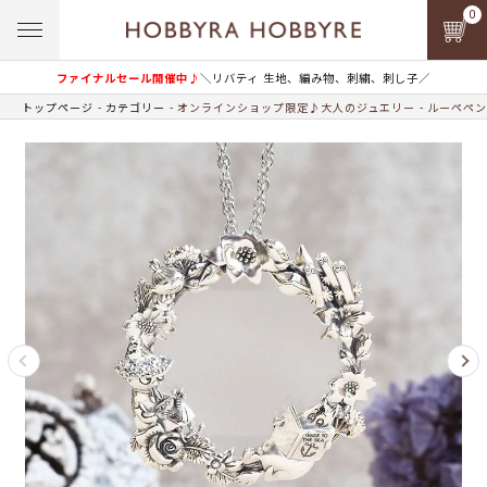
0
ファイナルセール開催中♪
＼リバティ 生地、編み物、刺繍、刺し子／
トップページ
カテゴリー
オンラインショップ限定♪大人のジュエリー
ルーペペン