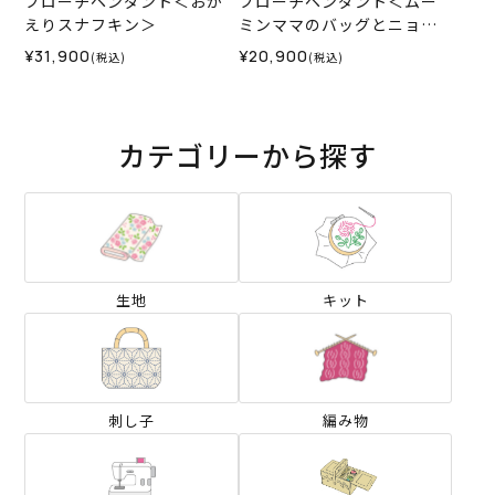
ブローチペンダント＜おか
ブローチペンダント＜ムー
えりスナフキン＞
ミンママのバッグとニョロ
ニョロ＞
¥31,900
¥20,900
(税込)
(税込)
カテゴリーから探す
生地
キット
刺し子
編み物