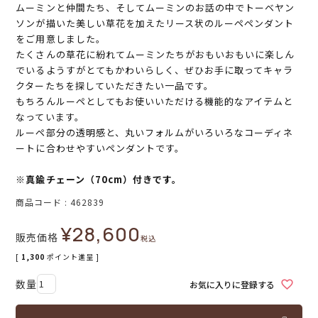
ムーミンと仲間たち、そしてムーミンのお話の中でトーベヤン
ソンが描いた美しい草花を加えたリース状のルーペペンダント
をご用意しました。
たくさんの草花に紛れてムーミンたちがおもいおもいに楽しん
でいるようすがとてもかわいらしく、ぜひお手に取ってキャラ
クターたちを探していただきたい一品です。
もちろんルーペとしてもお使いいただける機能的なアイテムと
なっています。
ルーペ部分の透明感と、丸いフォルムがいろいろなコーディネ
ートに合わせやすいペンダントです。
※真鍮チェーン（70cm）付きです。
商品コード
462839
¥
28,600
販売価格
税込
[
1,300
ポイント進呈 ]
お気に入りに登録する