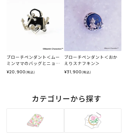
ブローチペンダント＜ムー
ブローチペンダント＜おか
ミンママのバッグとニョロ
えりスナフキン＞
ニョロ＞
¥20,900
¥31,900
(税込)
(税込)
カテゴリーから探す