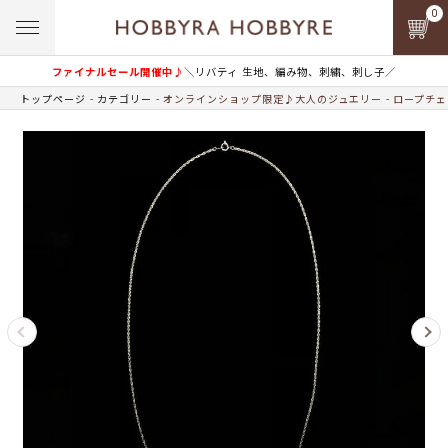
0
ファイナルセール開催中♪
＼リバティ 生地、編み物、刺繍、刺し子／
トップページ
カテゴリー
オンラインショップ限定♪大人のジュエリー
ロープチェ