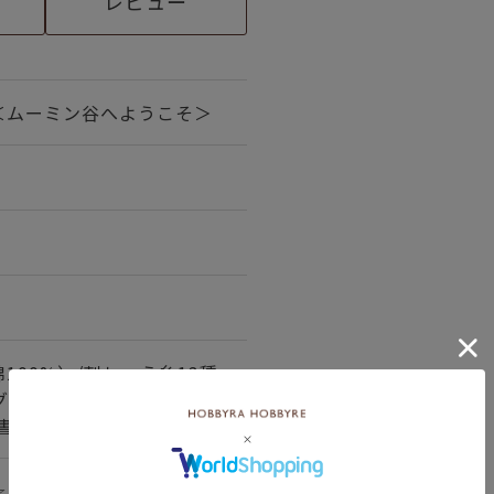
レビュー
＜ムーミン谷へようこそ＞
100%）/刺しゅう糸13種
グ（ポリエステル100%）/
書2種
☆