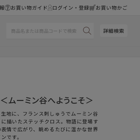
報
お買い物ガイド
ログイン・登録
お買い物かご
詳細検索
ス＜ムーミン谷へようこそ＞
ュ生地に、フランス刺しゅうでムーミン谷
うに描いたステッチクロス。物語に登場す
の表情で広がり、眺めるたびに温かな世界
インです。