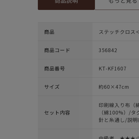
商品説明
もっと見る
商品
ステッチクロス
商品コード
356842
商品番号
KT-KF1607
サイズ
約60×47cm
印刷線入り布（綿
セット内容
（綿100%）/タ
針と糸通し/説明
中級者 ★★★