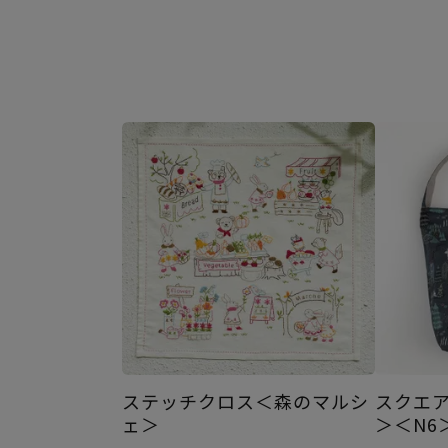
ステッチクロス＜森のマルシ
スクエ
ェ＞
＞＜N6