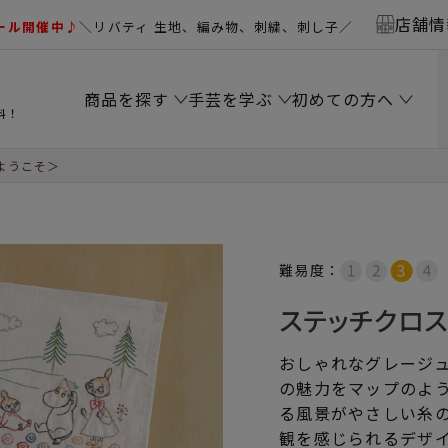
店舗情
ール開催中♪
＼リバティ 生地、編み物、刺繍、刺し子／
商品を探す
手芸を学ぶ
初めての方へ
料！
ようこそ＞
難易度：
ステッチクロ
おしゃれなグレージ
の魅力をマップのよ
る風景がやさしい糸
観を感じられるデザ