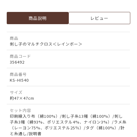
商品説明
レビュー
商品
刺し子のマルチクロス＜レインボー＞
商品コード
356492
商品番号
KS-HI540
サイズ
約47×47cm
セット内容
印刷線入り布（綿100%）/刺し子糸13種（綿100%）/刺し
子糸3種（綿93%、ポリエステル4%、ナイロン3%）/ラメ糸
（レーヨン75%、ポリエステル25％）/タグ（綿100%）/針
と糸通し/説明書