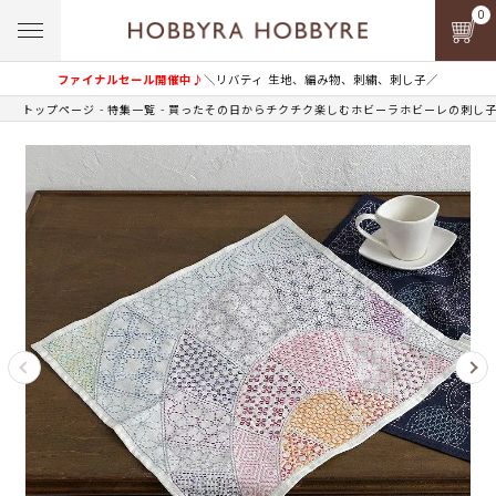
0
ファイナルセール開催中♪
＼リバティ 生地、編み物、刺繍、刺し子／
トップページ
特集一覧
買ったその日からチクチク楽しむホビーラホビーレの刺し