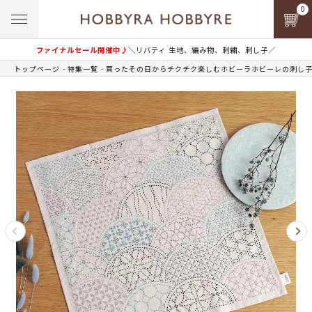
0
ファイナルセール開催中♪
＼リバティ 生地、編み物、刺繍、刺し子／
トップページ
特集一覧
買ったその日からチクチク楽しむホビーラホビーレの刺し