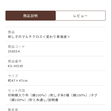
商品説明
レビュー
商品
刺し子のマルチクロス＜変わり青海波＞
商品コード
356554
商品番号
KS-HI545
サイズ
約47×47cm
セット内容
印刷線入り布（綿100%）/刺し子糸5種（綿100%）/タグ
（綿100%）/針と糸通し/説明書
難易度