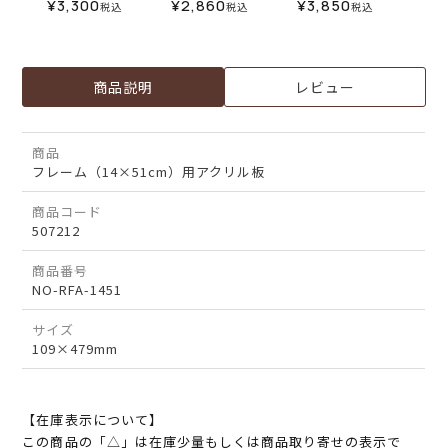
¥
3,300
¥
2,860
¥
3,850
税込
税込
税込
商品説明
レビュー
商品
フレーム（14×51cm）用アクリル板
商品コード
507212
商品番号
NO-RFA-1451
サイズ
109×479mm
【在庫表示について】
この商品の「△」は在庫少量もしくは商品取り寄せの表示で