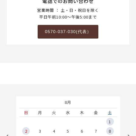
電話でのお問い合わせ
営業時間 ： 土・日・祝日を除く
平日午前10:00～午後5:00まで
0570-037-030(代表）
8月
土
日
月
火
水
木
金
土
5
1
2
2
3
4
5
6
7
8