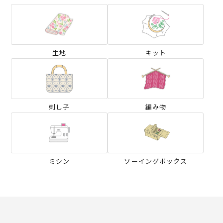
生地
キット
刺し子
編み物
ミシン
ソーイングボックス