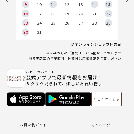
9
9
10
11
12
13
14
15
6
16
17
18
19
20
21
22
23
24
25
26
27
28
29
30
31
オンラインショップ休業日
※Webからのご注文は、24時間承っております
※各実店舗の営業時間・休業日は
店舗情報
をご覧ください
ホビーラホビーレ
公式アプリで最新情報をお届け！
サクサク見られて、楽しいお買い物♪
詳しくはこちら
お買い物ガイド
マイページ