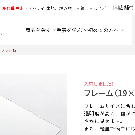
店舗情
ール開催中♪
＼リバティ 生地、編み物、刺繍、刺し子／
商品を探す
手芸を学ぶ
初めての方へ
料！
アクリル板
入荷しました！
フレーム（19
フレームサイズに合
透明度が高く、傷が
やかに見せます。
また、軽量で簡単に