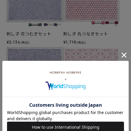
刺し子 花つむぎセット
刺し子 丸つなぎセット
¥2,134
¥1,716
(税込)
(税込)
刺し子 花十字セット
刺し子 カレイドスコープセ
ット
¥2,244
(税込)
¥1,188
(税込)