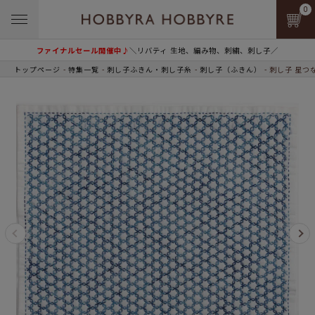
0
ファイナルセール開催中♪
＼リバティ 生地、編み物、刺繍、刺し子／
トップページ
特集一覧
刺し子ふきん・刺し子糸
刺し子（ふきん）
刺し子 星つ