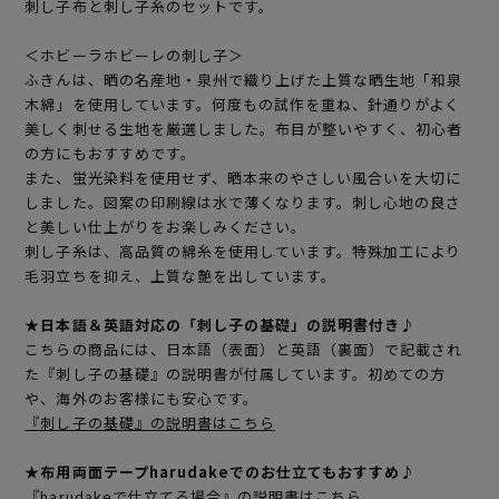
刺し子布と刺し子糸のセットです。
＜ホビーラホビーレの刺し子＞
ふきんは、晒の名産地・泉州で織り上げた上質な晒生地「和泉
木綿」を使用しています。何度もの試作を重ね、針通りがよく
美しく刺せる生地を厳選しました。布目が整いやすく、初心者
の方にもおすすめです。
また、蛍光染料を使用せず、晒本来のやさしい風合いを大切に
しました。図案の印刷線は水で薄くなります。刺し心地の良さ
と美しい仕上がりをお楽しみください。
刺し子糸は、高品質の綿糸を使用しています。特殊加工により
毛羽立ちを抑え、上質な艶を出しています。
★日本語＆英語対応の「刺し子の基礎」の説明書付き♪
こちらの商品には、日本語（表面）と英語（裏面）で記載され
た『刺し子の基礎』の説明書が付属しています。初めての方
や、海外のお客様にも安心です。
『刺し子の基礎』の説明書はこちら
★布用両面テープharudakeでのお仕立てもおすすめ♪
『harudakeで仕立てる場合』の説明書はこちら