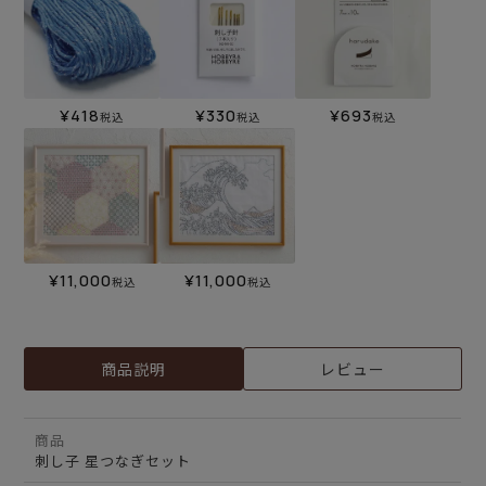
¥
418
¥
330
¥
693
税込
税込
税込
¥
11,000
¥
11,000
税込
税込
商品説明
レビュー
商品
刺し子 星つなぎセット