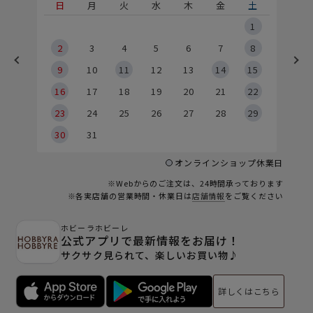
土
日
月
火
水
木
金
土
5
1
2
2
3
4
5
6
7
8
9
9
10
11
12
13
14
15
6
16
17
18
19
20
21
22
23
24
25
26
27
28
29
30
31
オンラインショップ休業日
※Webからのご注文は、24時間承っております
※各実店舗の営業時間・休業日は
店舗情報
をご覧ください
ホビーラホビーレ
公式アプリで最新情報をお届け！
サクサク見られて、楽しいお買い物♪
詳しくはこちら