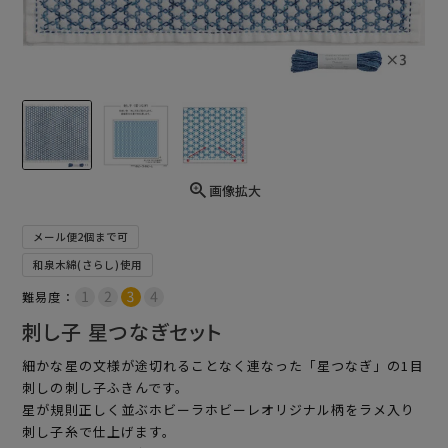
画像拡大
メール便2個まで可
和泉木綿(さらし)使用
難易度：
刺し子 星つなぎセット
細かな星の文様が途切れることなく連なった「星つなぎ」の1目
刺しの刺し子ふきんです。
星が規則正しく並ぶホビーラホビーレオリジナル柄をラメ入り
刺し子糸で仕上げます。