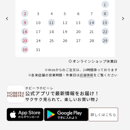
5
1
2
2
3
4
5
6
7
8
9
9
10
11
12
13
14
15
6
16
17
18
19
20
21
22
23
24
25
26
27
28
29
30
31
オンラインショップ休業日
※Webからのご注文は、24時間承っております
※各実店舗の営業時間・休業日は
店舗情報
をご覧ください
ホビーラホビーレ
公式アプリで最新情報をお届け！
サクサク見られて、楽しいお買い物♪
詳しくはこちら