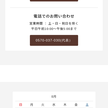
電話でのお問い合わせ
営業時間 ： 土・日・祝日を除く
平日午前10:00～午後5:00まで
0570-037-030(代表）
8月
土
日
月
火
水
木
金
土