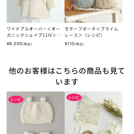
ワイドプルオーバー＜オー
モチーフポーチ＜プライム
ガニックシェイプ11IV＞
レース＞（レシピ）
（編み物 材料セット）
¥8,030
¥110
(税込)
(税込)
他のお客様はこちらの商品も見て
います