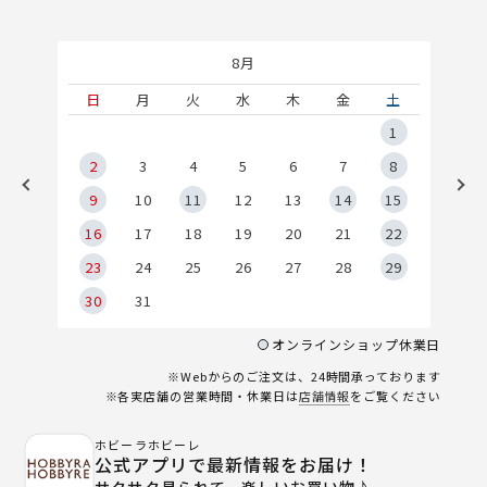
8月
土
日
月
火
水
木
金
土
5
1
2
2
3
4
5
6
7
8
9
9
10
11
12
13
14
15
6
16
17
18
19
20
21
22
23
24
25
26
27
28
29
30
31
オンラインショップ休業日
※Webからのご注文は、24時間承っております
※各実店舗の営業時間・休業日は
店舗情報
をご覧ください
ホビーラホビーレ
公式アプリで最新情報をお届け！