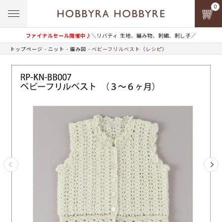
0
ファイナルセール開催中♪
＼リバティ 生地、編み物、刺繍、刺し子／
トップページ
ニット
編み図
ベビーフリルベスト（レシピ）