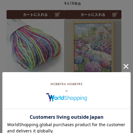
¥
418
税込
カートに入れる
カートに入れる
Sparkle Sashiko Thread
難易度：
刺し子糸 プリズムパレット
クロスステッチフレーム＜
＜551＞
あじさいの咲くお家＞
メール便10個まで可
¥
10,340
税込
¥
418
税込
×(在庫なし)
カートに入れる
5.00
（1）