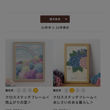
優先度順
21
件中
1
-
21
件表示
難易度：
難易度：
クロスステッチフレーム＜
クロスステッチフレーム＜
雨上がりの空＞
あじさいのある暮らし＞