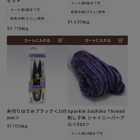
セット
メール便6個まで可
メール便2個まで可
和泉木綿(さらし)使用
和泉木綿(さらし)使用
¥
1,430
税込
¥
3,718
税込
カートに入れる
カートに入れる
糸切りはさみブラック＜105
Sparkle Sashiko Thread
mm＞
刺し子糸 シャイニーパープ
ル＜503＞
¥
1,100
税込
メール便10個まで可