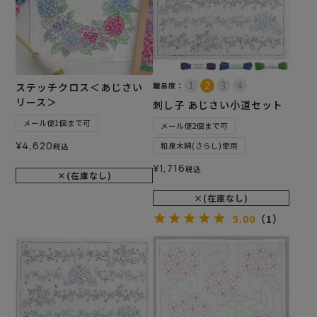
ステッチクロス＜あじさい
難易度：
リース＞
刺し子 あじさい小道セット
メール便1個まで可
メール便2個まで可
¥
4,620
和泉木綿(さらし)使用
税込
¥
1,716
税込
×(在庫なし)
×(在庫なし)
5.00
（1）