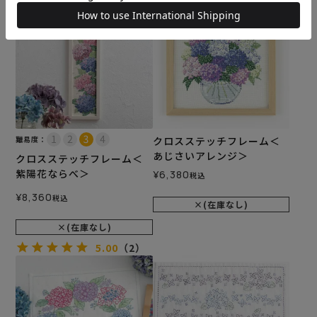
難易度：
クロスステッチフレーム＜
あじさいアレンジ＞
クロスステッチフレーム＜
紫陽花ならべ＞
¥
6,380
税込
¥
8,360
税込
×(在庫なし)
×(在庫なし)
5.00
（2）