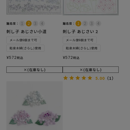
難易度：
難易度：
刺し子 あじさい小道
刺し子 あじさい 2
メール便6個まで可
メール便6個まで可
和泉木綿(さらし)使用
和泉木綿(さらし)使用
¥
572
¥
572
税込
税込
×(在庫なし)
×(在庫なし)
5.00
（1）