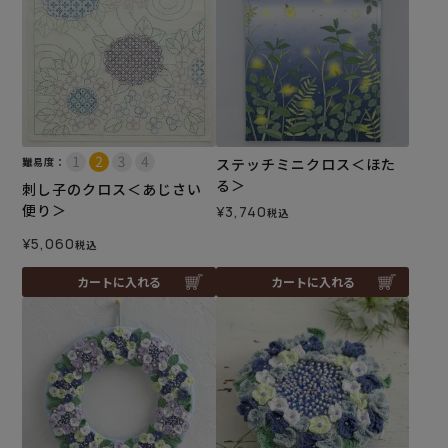
難易度：
ステッチミニクロス＜ほた
る＞
刺し子のクロス＜あじさい
便り＞
¥
3,740
税込
¥
5,060
税込
カートに入れる
カートに入れる