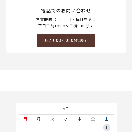
電話でのお問い合わせ
営業時間 ： 土・日・祝日を除く
平日午前10:00～午後5:00まで
0570-037-030(代表）
8月
土
日
月
火
水
木
金
土
5
1