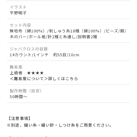
イラスト
平野明子
セット内容
無地布（綿100%）/刺しゅう糸18種（綿100%）/ビーズ/額/
木のバー/ボール紙/針2種と糸通し/説明書2種
ジャバクロスの目数
14カウント/1インチ 約55目/10cm
難易度
上級者 ★★★★
＜難易度について＞詳しくはこちら
製作時間（目安）
50時間～
【注意事項】
※別途、縫い糸・縫い針・しつけ糸をご用意ください。