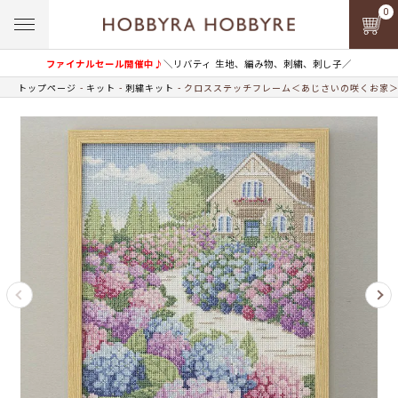
0
ファイナルセール開催中♪
＼リバティ 生地、編み物、刺繍、刺し子／
トップページ
キット
刺繍キット
クロスステッチフレーム＜あじさいの咲くお家