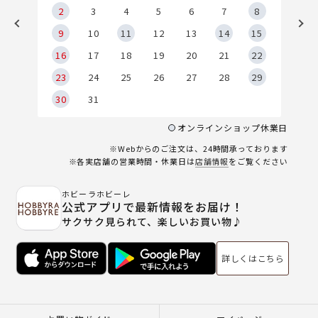
2
2
3
4
5
6
7
8
9
9
10
11
12
13
14
15
6
16
17
18
19
20
21
22
23
24
25
26
27
28
29
30
31
オンラインショップ休業日
※Webからのご注文は、24時間承っております
※各実店舗の営業時間・休業日は
店舗情報
をご覧ください
ホビーラホビーレ
公式アプリで最新情報をお届け！
サクサク見られて、楽しいお買い物♪
詳しくはこちら