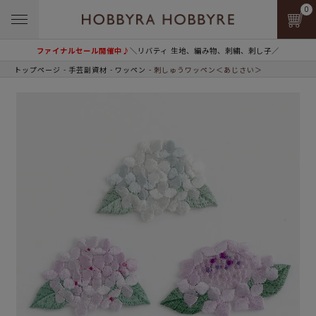
0
ファイナルセール開催中♪
＼リバティ 生地、編み物、刺繍、刺し子／
トップページ
手芸副資材
ワッペン
刺しゅうワッペン＜あじさい＞