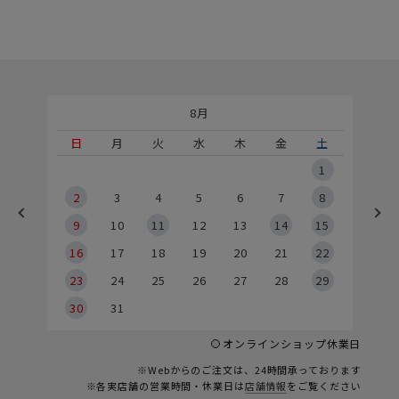
8月
土
日
月
火
水
木
金
土
5
1
2
2
3
4
5
6
7
8
9
9
10
11
12
13
14
15
6
16
17
18
19
20
21
22
23
24
25
26
27
28
29
30
31
オンラインショップ休業日
※Webからのご注文は、24時間承っております
※各実店舗の営業時間・休業日は
店舗情報
をご覧ください