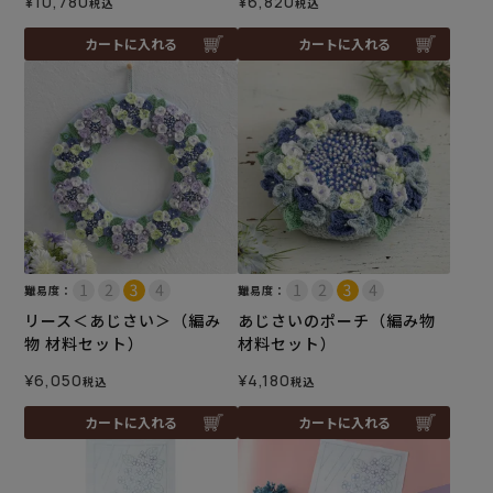
¥
10,780
¥
6,820
税込
税込
カートに入れる
カートに入れる
難易度：
難易度：
リース＜あじさい＞（編み
あじさいのポーチ（編み物
物 材料セット）
材料セット）
¥
6,050
¥
4,180
税込
税込
カートに入れる
カートに入れる