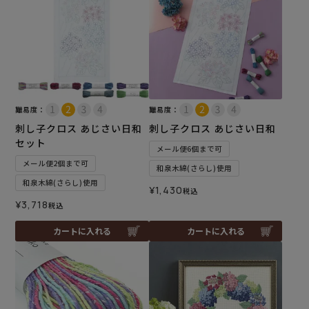
難易度：
難易度：
刺し子クロス あじさい日和
刺し子クロス あじさい日和
セット
メール便6個まで可
メール便2個まで可
和泉木綿(さらし)使用
和泉木綿(さらし)使用
¥
1,430
税込
¥
3,718
税込
カートに入れる
カートに入れる