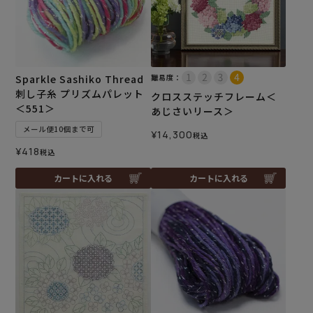
Sparkle Sashiko Thread
難易度：
刺し子糸 プリズムパレット
クロスステッチフレーム＜
＜551＞
あじさいリース＞
メール便10個まで可
¥
14,300
税込
¥
418
税込
カートに入れる
カートに入れる