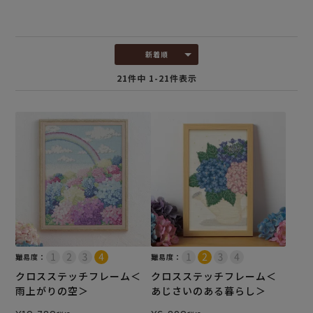
新着順
21
件中
1
-
21
件表示
難易度：
難易度：
クロスステッチフレーム＜
クロスステッチフレーム＜
雨上がりの空＞
あじさいのある暮らし＞