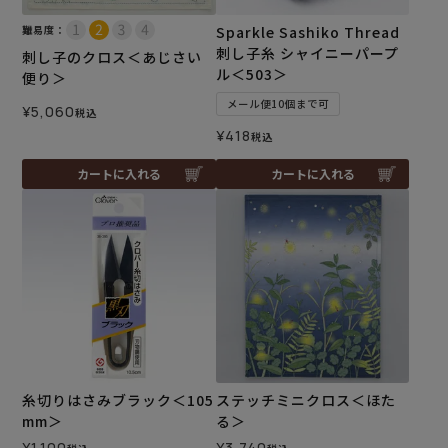
難易度：
Sparkle Sashiko Thread
刺し子糸 シャイニーパープ
刺し子のクロス＜あじさい
ル＜503＞
便り＞
メール便10個まで可
¥
5,060
税込
¥
418
税込
カートに入れる
カートに入れる
糸切りはさみブラック＜105
ステッチミニクロス＜ほた
mm＞
る＞
¥
1,100
¥
3,740