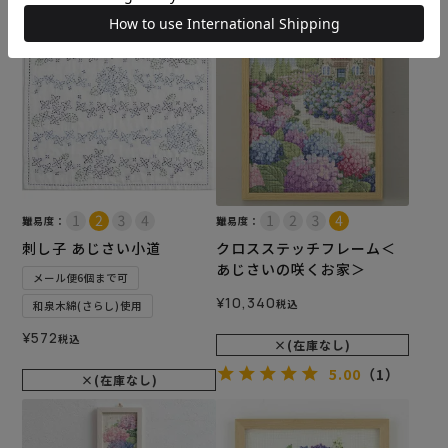
5.00
（1）
難易度：
難易度：
刺し子 あじさい小道
クロスステッチフレーム＜
あじさいの咲くお家＞
メール便6個まで可
¥
10,340
税込
和泉木綿(さらし)使用
¥
572
税込
×(在庫なし)
5.00
（1）
×(在庫なし)