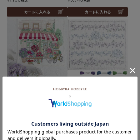
税込
税込
カートに入れる
カートに入れる
ステッチクロス＜フラワー
難易度：
ショップ＞
刺し子 あじさい小道セット
メール便1個まで可
メール便2個まで可
¥
4,400
和泉木綿(さらし)使用
税込
¥
1,716
税込
×(在庫なし)
カートに入れる