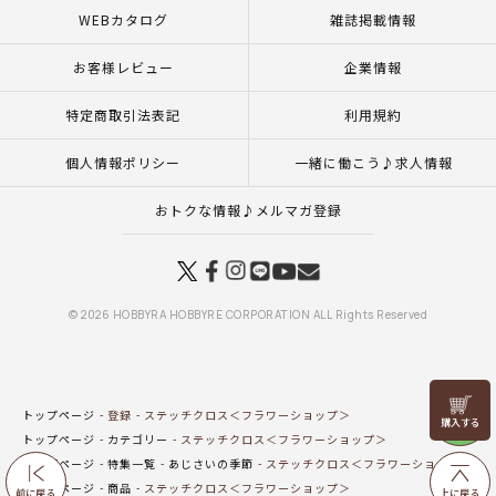
WEBカタログ
雑誌掲載情報
お客様レビュー
企業情報
特定商取引法表記
利用規約
個人情報ポリシー
一緒に働こう♪求人情報
おトクな情報♪メルマガ登録
© 2026 HOBBYRA HOBBYRE CORPORATION ALL Rights Reserved
リリヤン
トップページ
登録
ステッチクロス＜フラワーショップ＞
フェア
トップページ
カテゴリー
ステッチクロス＜フラワーショップ＞
トップページ
特集一覧
あじさいの季節
ステッチクロス＜フラワーショップ＞
トップページ
商品
ステッチクロス＜フラワーショップ＞
前に戻る
上に戻る