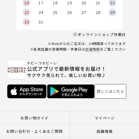
6
16
17
18
19
20
21
22
23
24
25
26
27
28
29
30
31
オンラインショップ休業日
※Webからのご注文は、24時間承っております
※各実店舗の営業時間・休業日は
店舗情報
をご覧ください
ホビーラホビーレ
公式アプリで最新情報をお届け！
サクサク見られて、楽しいお買い物♪
詳しくはこちら
お買い物ガイド
マイページ
お問い合わせ - よくあるご質問
店舗情報