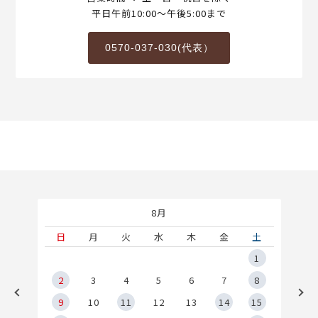
平日午前10:00～午後5:00まで
0570-037-030(代表）
8月
土
日
月
火
水
木
金
土
5
1
2
2
3
4
5
6
7
8
9
9
10
11
12
13
14
15