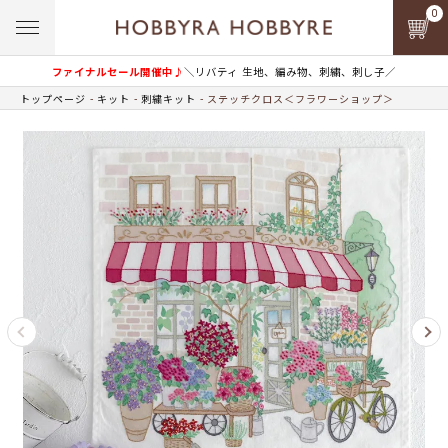
0
ファイナルセール開催中♪
＼リバティ 生地、編み物、刺繍、刺し子／
トップページ
キット
刺繍キット
ステッチクロス＜フラワーショップ＞