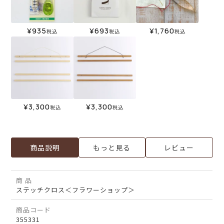
¥
935
¥
693
¥
1,760
税込
税込
税込
¥
3,300
¥
3,300
税込
税込
商品説明
もっと見る
レビュー
商 品
ステッチクロス＜フラワーショップ＞
商品コード
355331