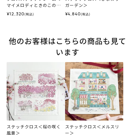
マイメロディときのこの森
ガーデン＞
＞
¥12,320
¥4,840
(税込)
(税込)
他のお客様はこちらの商品も見て
います
ステッチクロス＜桜の咲く
ステッチクロス＜メルスリ
風景＞
ー＞