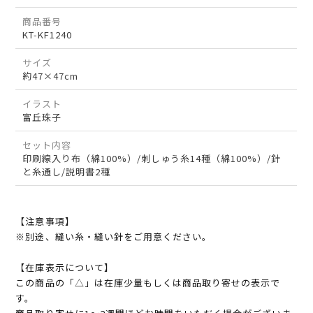
商品番号
KT-KF1240
サイズ
約47×47cm
イラスト
富丘珠子
セット内容
印刷線入り布（綿100%）/刺しゅう糸14種（綿100%）/針
と糸通し/説明書2種
【注意事項】
※別途、縫い糸・縫い針をご用意ください。
【在庫表示について】
この商品の「△」は在庫少量もしくは商品取り寄せの表示で
す。