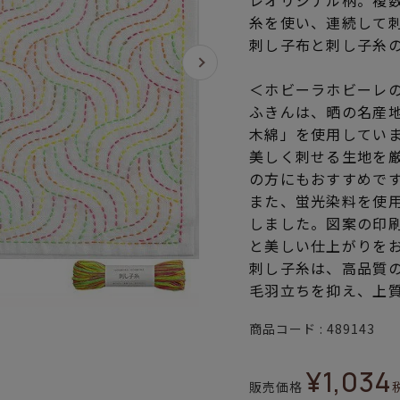
レオリジナル柄。複
糸を使い、連続して
刺し子布と刺し子糸
＜ホビーラホビーレ
ふきんは、晒の名産
木綿」を使用してい
美しく刺せる生地を
の方にもおすすめで
また、蛍光染料を使
しました。図案の印
と美しい仕上がりを
刺し子糸は、高品質
毛羽立ちを抑え、上
商品コード
489143
¥
1,034
販売価格