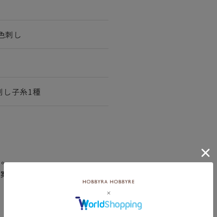
1色刺し
刺し子糸1種
い。
図案の線が見えにくくなった
。