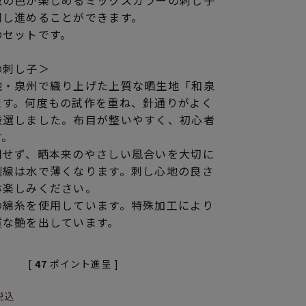
数の色が楽しめるミックスカラーの刺し子
刺し進めることができます。
のセットです。
の刺し子＞
地・泉州で織り上げた上質な晒生地「和泉
ます。何度もの試作を重ね、針通りがよく
厳選しました。布目が整いやすく、初心者
す。
用せず、晒本来のやさしい風合いを大切に
刷線は水で薄くなります。刺し心地の良さ
お楽しみください。
の綿糸を使用しています。特殊加工により
質な艶を出しています。
[
47
ポイント進呈 ]
税込