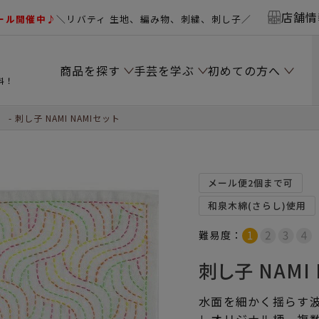
店舗情
ール開催中♪
＼リバティ 生地、編み物、刺繍、刺し子／
商品を探す
手芸を学ぶ
初めての方へ
料！
）
刺し子 NAMI NAMIセット
メール便2個まで可
和泉木綿(さらし)使用
難易度：
刺し子 NAMI
水面を細かく揺らす