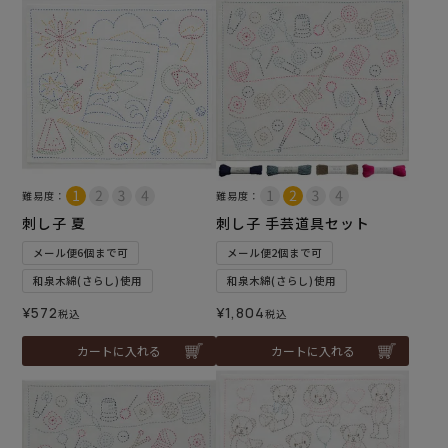
難易度：
難易度：
刺し子 夏
刺し子 手芸道具セット
メール便6個まで可
メール便2個まで可
和泉木綿(さらし)使用
和泉木綿(さらし)使用
¥
572
¥
1,804
税込
税込
カートに入れる
カートに入れる