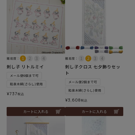
難易度：
難易度：
刺し子 リトルミイ
刺し子クロス 七夕飾りセッ
ト
メール便6個まで可
メール便2個まで可
和泉木綿(さらし)使用
和泉木綿(さらし)使用
¥
737
税込
¥
3,608
税込
カートに入れる
カートに入れる