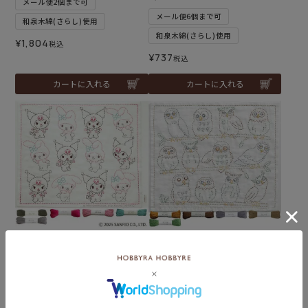
メール便2個まで可
メール便6個まで可
和泉木綿(さらし)使用
和泉木綿(さらし)使用
¥
1,804
税込
¥
737
税込
カートに入れる
カートに入れる
難易度：
難易度：
刺し子 マイメロディ＆クロ
刺し子 ふくろうセット
ミセット
メール便2個まで可
メール便2個まで可
和泉木綿(さらし)使用