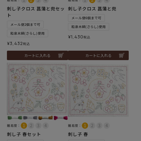
刺し子クロス 菖蒲と兜セッ
刺し子クロス 菖蒲と兜
ト
メール便6個まで可
メール便2個まで可
和泉木綿(さらし)使用
和泉木綿(さらし)使用
¥
1,430
税込
¥
3,432
税込
カートに入れる
カートに入れる
難易度：
難易度：
刺し子 春セット
刺し子 春