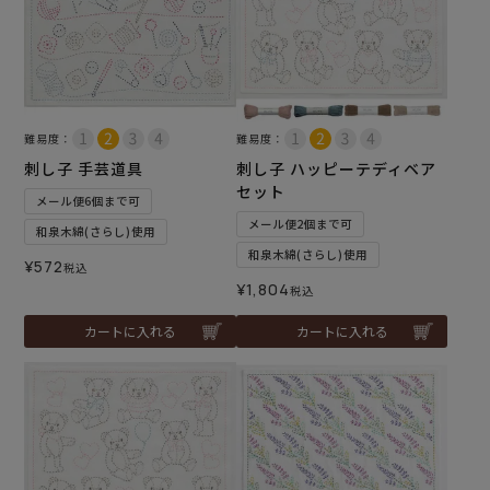
難易度：
難易度：
刺し子 手芸道具
刺し子 ハッピーテディベア
セット
メール便6個まで可
メール便2個まで可
和泉木綿(さらし)使用
和泉木綿(さらし)使用
¥
572
税込
¥
1,804
税込
カートに入れる
カートに入れる