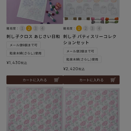
難易度：
難易度：
刺し子クロス あじさい日和
刺し子 パティスリーコレク
ションセット
メール便6個まで可
メール便2個まで可
和泉木綿(さらし)使用
和泉木綿(さらし)使用
¥
1,430
税込
¥
2,420
税込
カートに入れる
カートに入れる