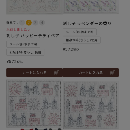
難易度：
刺し子 ラベンダーの香り
入荷しました♪
メール便6個まで可
刺し子 ハッピーテディベア
和泉木綿(さらし)使用
メール便6個まで可
¥
572
税込
和泉木綿(さらし)使用
¥
572
税込
カートに入れる
カートに入れる