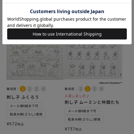
和泉木綿(さらし)使用
¥
2,112
税込
¥
2,277
税込
カートに入れる
カートに入れる
難易度：
難易度：
入荷しました♪
刺し子 ふくろう
刺し子 ムーミンと仲間たち
メール便6個まで可
メール便6個まで可
和泉木綿(さらし)使用
和泉木綿(さらし)使用
¥
572
税込
¥
737
税込