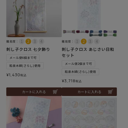
難易度：
難易度：
刺し子クロス 七夕飾り
刺し子クロス あじさい日和
セット
メール便6個まで可
メール便2個まで可
和泉木綿(さらし)使用
和泉木綿(さらし)使用
¥
1,430
税込
¥
3,718
税込
カートに入れる
カートに入れる