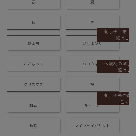
春
夏
秋
冬
刺し子（布）の
覧はこち
お正月
ひなまつり
伝統柄の刺し子
こどもの日
ハロウィン
一覧はこち
クリスマス
桜
刺し子糸の商品
こちら
和風
キッチン
動物
マイフェイバリット