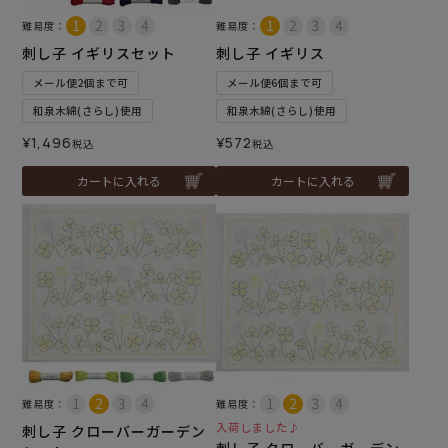
難易度：
難易度：
刺し子 イギリスセット
刺し子 イギリス
メール便2個まで可
メール便6個まで可
和泉木綿(さらし)使用
和泉木綿(さらし)使用
¥
1,496
¥
572
税込
税込
カートに入れる
カートに入れる
難易度：
難易度：
入荷しました♪
刺し子 クローバーガーデン