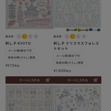
難易度：
難易度：
刺し子 KYOTO
刺し子 クリスマスフォレス
トセット
メール便6個まで可
メール便2個まで可
和泉木綿(さらし)使用
和泉木綿(さらし)使用
¥
572
税込
¥
1,606
税込
カートに入れる
カートに入れる