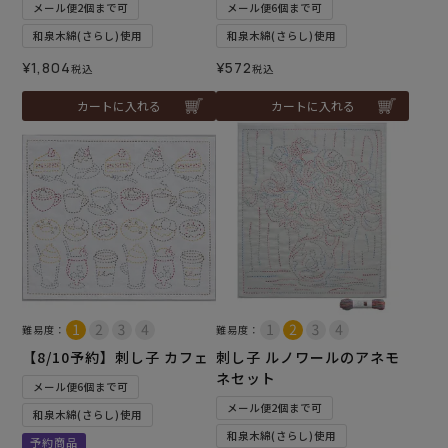
メール便2個まで可
メール便6個まで可
和泉木綿(さらし)使用
和泉木綿(さらし)使用
¥
1,804
¥
572
税込
税込
カートに入れる
カートに入れる
難易度：
難易度：
【8/10予約】刺し子 カフェ
刺し子 ルノワールのアネモ
ネセット
メール便6個まで可
メール便2個まで可
和泉木綿(さらし)使用
和泉木綿(さらし)使用
予約商品