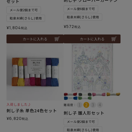
刺し子 クローバーガーデン
セット
メール便6個まで可
メール便2個まで可
和泉木綿(さらし)使用
和泉木綿(さらし)使用
¥
572
税込
¥
1,804
税込
カートに入れる
カートに入れる
入荷しました♪
難易度：
刺し子糸 単色24色セット
刺し子 雛人形セット
¥
6,820
税込
メール便2個まで可
和泉木綿(さらし)使用