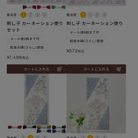
難易度：
難易度：
刺し子 カーネーション便り
刺し子 カーネーション便り
セット
メール便6個まで可
メール便2個まで可
和泉木綿(さらし)使用
和泉木綿(さらし)使用
¥
572
税込
¥
1,496
税込
カートに入れる
カートに入れる
難易度：
難易度：