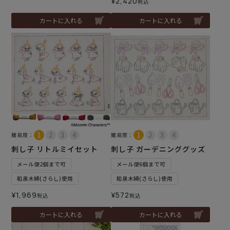
¥
2,420
税込
カートに入れる
カートに入れる
難易度：
難易度：
刺し子 リトルミイセット
刺し子 ガーデニンググッズ
メール便2個まで可
メール便6個まで可
和泉木綿(さらし)使用
和泉木綿(さらし)使用
¥
1,969
¥
572
税込
税込
カートに入れる
カートに入れる