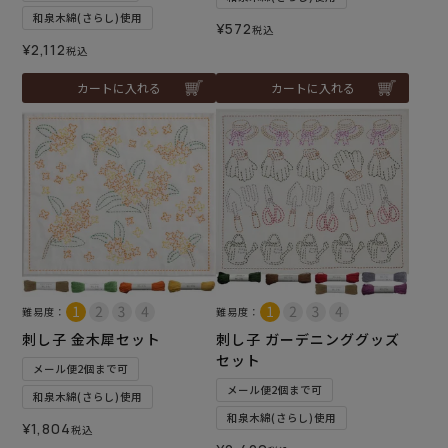
和泉木綿(さらし)使用
¥
572
税込
¥
2,112
税込
カートに入れる
カートに入れる
難易度：
難易度：
刺し子 金木犀セット
刺し子 ガーデニンググッズ
セット
メール便2個まで可
メール便2個まで可
和泉木綿(さらし)使用
和泉木綿(さらし)使用
¥
1,804
税込