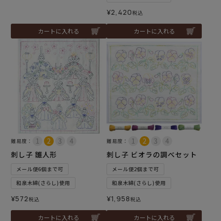
¥
2,420
税込
カートに入れる
カートに入れる
難易度：
難易度：
刺し子 雛人形
刺し子 ビオラの調べセット
メール便6個まで可
メール便2個まで可
和泉木綿(さらし)使用
和泉木綿(さらし)使用
¥
572
¥
1,958
税込
税込
カートに入れる
カートに入れる