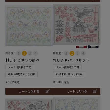
難易度：
難易度：
刺し子 ビオラの調べ
刺し子 KYOTOセット
メール便6個まで可
メール便2個まで可
和泉木綿(さらし)使用
和泉木綿(さらし)使用
¥
572
¥
1,188
税込
税込
カートに入れる
カートに入れる