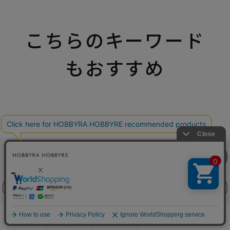
こちらのキーワード
もおすすめ
リリヤン
リリヤン
フェア
フェア
8月
土
日
月
火
水
木
金
土
前に戻る
前に戻る
上に戻る
上に戻る
5
1
2
2
3
4
5
6
7
8
商品を探す
手芸を学ぶ
ガイド
店舗情報
ログイン