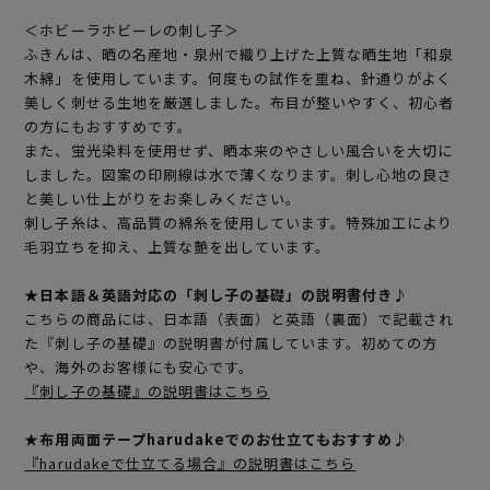
＜ホビーラホビーレの刺し子＞
ふきんは、晒の名産地・泉州で織り上げた上質な晒生地「和泉
木綿」を使用しています。何度もの試作を重ね、針通りがよく
美しく刺せる生地を厳選しました。布目が整いやすく、初心者
の方にもおすすめです。
また、蛍光染料を使用せず、晒本来のやさしい風合いを大切に
しました。図案の印刷線は水で薄くなります。刺し心地の良さ
と美しい仕上がりをお楽しみください。
刺し子糸は、高品質の綿糸を使用しています。特殊加工により
毛羽立ちを抑え、上質な艶を出しています。
★日本語＆英語対応の「刺し子の基礎」の説明書付き♪
こちらの商品には、日本語（表面）と英語（裏面）で記載され
た『刺し子の基礎』の説明書が付属しています。初めての方
や、海外のお客様にも安心です。
『刺し子の基礎』の説明書はこちら
★布用両面テープharudakeでのお仕立てもおすすめ♪
『harudakeで仕立てる場合』の説明書はこちら