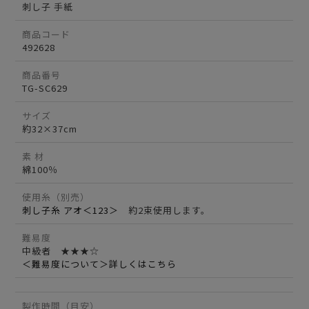
刺し子 手紙
商品コード
492628
商品番号
TG-SC629
サイズ
約32×37cm
素 材
綿100％
使用糸（別売）
刺し子糸 アオ＜123＞
約2束使用します。
難易度
中級者 ★★★☆
＜難易度について＞詳しくはこちら
製作時間（目安）