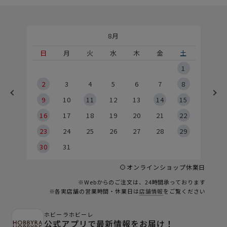
8月
土
日
月
火
水
木
金
土
5
1
2
2
3
4
5
6
7
8
9
9
10
11
12
13
14
15
6
16
17
18
19
20
21
22
23
24
25
26
27
28
29
30
31
オンラインショップ休業日
※Webからのご注文は、24時間承っております
※各実店舗の営業時間・休業日は
店舗情報
をご覧ください
ホビーラホビーレ
公式アプリで最新情報をお届け！