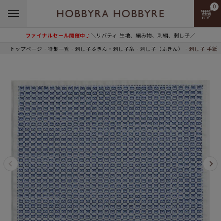
0
ファイナルセール開催中♪
＼リバティ 生地、編み物、刺繍、刺し子／
トップページ
特集一覧
刺し子ふきん・刺し子糸
刺し子（ふきん）
刺し子 手紙