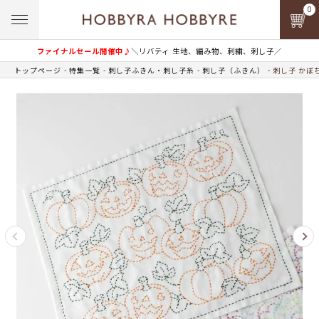
0
ファイナルセール開催中♪
＼リバティ 生地、編み物、刺繍、刺し子／
トップページ
特集一覧
刺し子ふきん・刺し子糸
刺し子（ふきん）
刺し子 かぼ