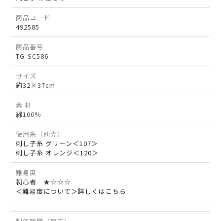
商品コード
492585
商品番号
TG-SC586
サイズ
約32×37cm
素 材
綿100％
使用糸（別売）
刺し子糸 グリーン＜107＞
刺し子糸 オレンジ＜120＞
難易度
初心者 ★☆☆☆
＜難易度について＞詳しくはこちら