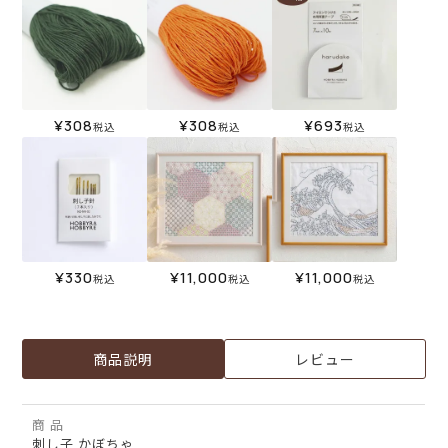
¥
308
¥
308
¥
693
税込
税込
税込
¥
330
¥
11,000
¥
11,000
税込
税込
税込
商品説明
レビュー
商 品
刺し子 かぼちゃ