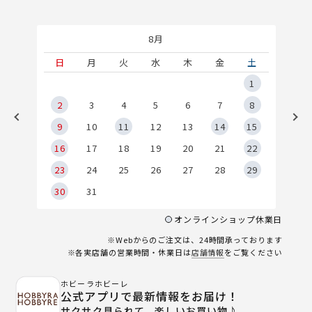
8月
土
日
月
火
水
木
金
土
5
1
2
2
3
4
5
6
7
8
9
9
10
11
12
13
14
15
6
16
17
18
19
20
21
22
23
24
25
26
27
28
29
30
31
オンラインショップ休業日
※Webからのご注文は、24時間承っております
※各実店舗の営業時間・休業日は
店舗情報
をご覧ください
ホビーラホビーレ
公式アプリで最新情報をお届け！
サクサク見られて、楽しいお買い物♪