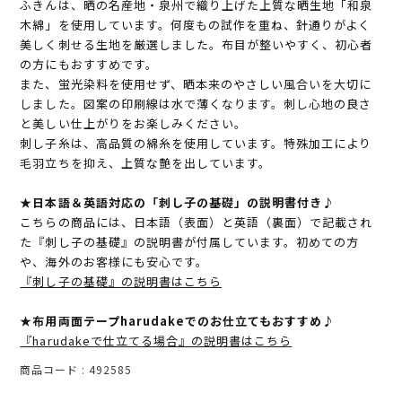
ふきんは、晒の名産地・泉州で織り上げた上質な晒生地「和泉
木綿」を使用しています。何度もの試作を重ね、針通りがよく
美しく刺せる生地を厳選しました。布目が整いやすく、初心者
の方にもおすすめです。
また、蛍光染料を使用せず、晒本来のやさしい風合いを大切に
しました。図案の印刷線は水で薄くなります。刺し心地の良さ
と美しい仕上がりをお楽しみください。
刺し子糸は、高品質の綿糸を使用しています。特殊加工により
毛羽立ちを抑え、上質な艶を出しています。
★日本語＆英語対応の「刺し子の基礎」の説明書付き♪
こちらの商品には、日本語（表面）と英語（裏面）で記載され
た『刺し子の基礎』の説明書が付属しています。初めての方
や、海外のお客様にも安心です。
『刺し子の基礎』の説明書はこちら
★布用両面テープharudakeでのお仕立てもおすすめ♪
『harudakeで仕立てる場合』の説明書はこちら
商品コード
492585