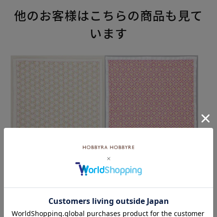
他のお客様はこちらの商品も見て
います
刺し子 二重篭目
刺し子 お花畑
¥572
¥572
(税込)
(税込)