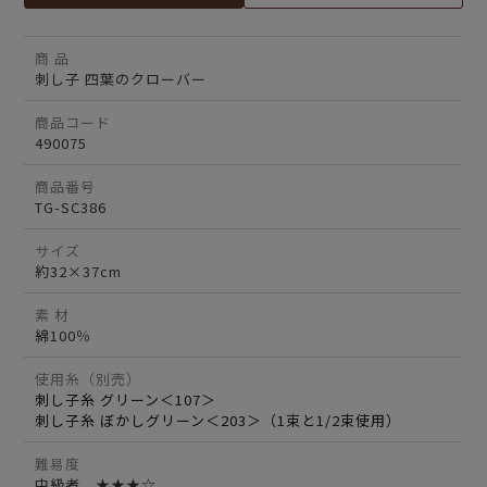
商 品
刺し子 四葉のクローバー
商品コード
490075
商品番号
TG-SC386
サイズ
約32×37cm
素 材
綿100％
使用糸（別売）
刺し子糸 グリーン＜107＞
刺し子糸 ぼかしグリーン＜203＞（1束と1/2束使用）
難易度
中級者 ★★★☆