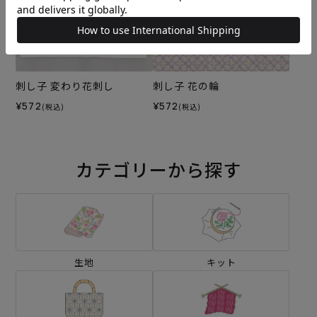
刺し子 変わり花刺し
刺し子 花の輪
¥572
¥572
(税込)
(税込)
カテゴリーから探す
生地
キット