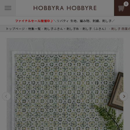
0
ファイナルセール開催中♪
＼リバティ 生地、編み物、刺繍、刺し子／
トップページ
特集一覧
刺し子ふきん・刺し子糸
刺し子（ふきん）
刺し子 四葉