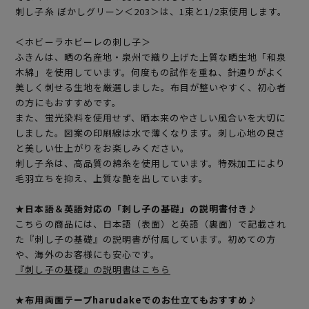
刺し子糸 ぼかしグリーン＜203＞は、1束と1/2束使用します。
＜ホビーラホビーレの刺し子＞
ふきんは、晒の名産地・泉州で織り上げた上質な晒生地「和泉
木綿」を使用しています。何度もの試作を重ね、針通りがよく
美しく刺せる生地を厳選しました。布目が整いやすく、初心者
の方にもおすすめです。
また、蛍光染料を使用せず、晒本来のやさしい風合いを大切に
しました。図案の印刷線は水で薄くなります。刺し心地の良さ
と美しい仕上がりをお楽しみください。
刺し子糸は、高品質の綿糸を使用しています。特殊加工により
毛羽立ちを抑え、上質な艶を出しています。
★日本語＆英語対応の「刺し子の基礎」の説明書付き♪
こちらの商品には、日本語（表面）と英語（裏面）で記載され
た『刺し子の基礎』の説明書が付属しています。初めての方
や、海外のお客様にも安心です。
『刺し子の基礎』の説明書はこちら
★布用両面テープharudakeでのお仕立てもおすすめ♪