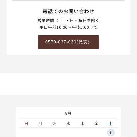
電話でのお問い合わせ
営業時間 ： 土・日・祝日を除く
平日午前10:00～午後5:00まで
0570-037-030(代表）
8月
土
日
月
火
水
木
金
土
5
1