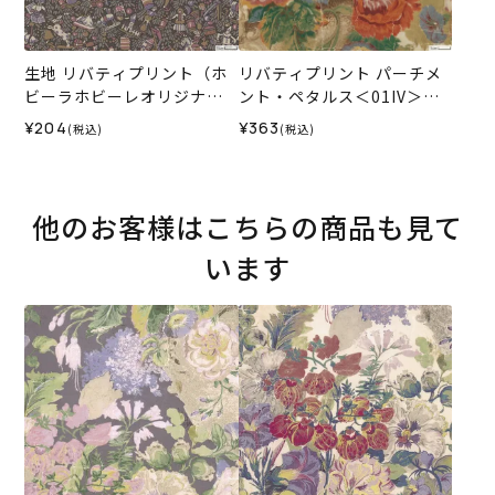
生地 リバティプリント（ホ
リバティプリント パーチメ
ビーラホビーレオリジナ
ント・ペタルス＜01IV＞生
ル）2021AW ジャック＜06
地 （ホビーラホビーレオリ
¥204
¥363
(税込)
(税込)
GR＞
ジナル）2024AW
他のお客様はこちらの商品も見て
います