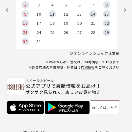
2
2
3
4
5
6
7
8
9
9
10
11
12
13
14
15
6
16
17
18
19
20
21
22
23
24
25
26
27
28
29
30
31
オンラインショップ休業日
※Webからのご注文は、24時間承っております
※各実店舗の営業時間・休業日は
店舗情報
をご覧ください
ホビーラホビーレ
公式アプリで最新情報をお届け！
サクサク見られて、楽しいお買い物♪
詳しくはこちら