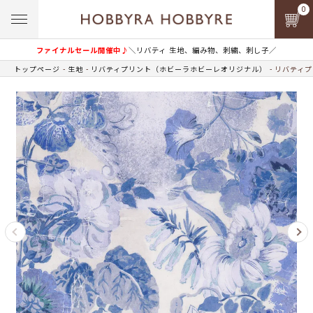
0
ファイナルセール開催中♪
＼リバティ 生地、編み物、刺繍、刺し子／
トップページ
生地
リバティプリント（ホビーラホビーレオリジナル）
リバティプ