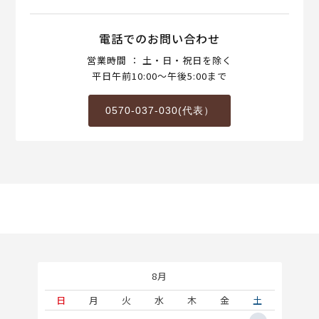
電話でのお問い合わせ
営業時間 ： 土・日・祝日を除く
平日午前10:00～午後5:00まで
0570-037-030(代表）
8月
土
日
月
火
水
木
金
土