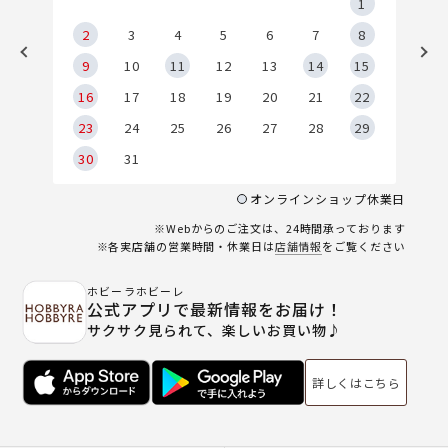
5
1
2
2
3
4
5
6
7
8
9
9
10
11
12
13
14
15
6
16
17
18
19
20
21
22
23
24
25
26
27
28
29
30
31
オンラインショップ休業日
※Webからのご注文は、24時間承っております
※各実店舗の営業時間・休業日は
店舗情報
をご覧ください
ホビーラホビーレ
公式アプリで最新情報をお届け！
サクサク見られて、楽しいお買い物♪
詳しくはこちら