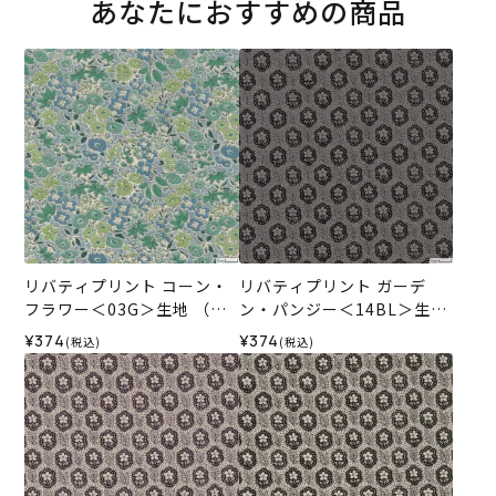
あなたにおすすめの商品
リバティプリント コーン・
リバティプリント ガーデ
フラワー＜03G＞生地 （ホ
ン・パンジー＜14BL＞生地
ビーラホビーレオリジナ
（ホビーラホビーレオリジ
¥374
¥374
(税込)
(税込)
ル）2026AW
ナル）2026AW