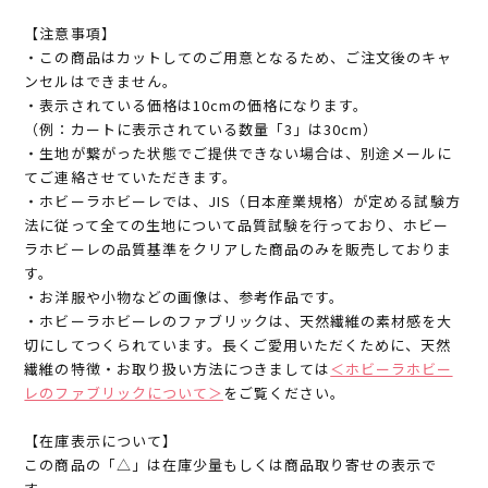
【注意事項】
・この商品はカットしてのご用意となるため、ご注文後のキャ
ンセルはできません。
・表示されている価格は10cmの価格になります。
（例：カートに表示されている数量「3」は30cm）
・生地が繋がった状態でご提供できない場合は、別途メールに
てご連絡させていただきます。
・ホビーラホビーレでは、JIS（日本産業規格）が定める試験方
法に従って全ての生地について品質試験を行っており、ホビー
ラホビーレの品質基準をクリアした商品のみを販売しておりま
す。
・お洋服や小物などの画像は、参考作品です。
・ホビーラホビーレのファブリックは、天然繊維の素材感を大
切にしてつくられています。長くご愛用いただくために、天然
繊維の特徴・お取り扱い方法につきましては
＜ホビーラホビー
レのファブリックについて＞
をご覧ください。
【在庫表示について】
この商品の「△」は在庫少量もしくは商品取り寄せの表示で