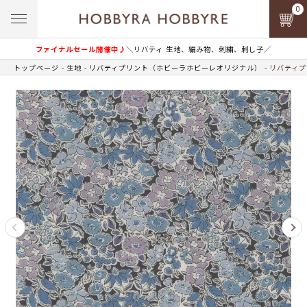
0
ファイナルセール開催中♪
＼リバティ 生地、編み物、刺繍、刺し子／
トップページ
生地
リバティプリント（ホビーラホビーレオリジナル）
リバティプ