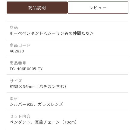
商品説明
レビュー
商品
ルーペペンダント＜ムーミン谷の仲間たち＞
商品コード
462839
商品番号
TG-406P0005-TY
サイズ
約35×36mm（バチカン含む）
素材
シルバー925、ガラスレンズ
セット内容
ペンダント、真鍮チェーン（70cm）