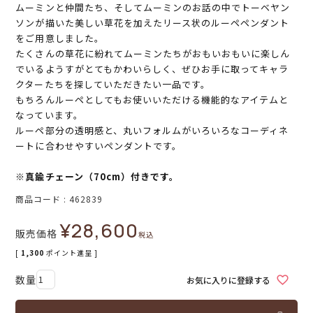
ムーミンと仲間たち、そしてムーミンのお話の中でトーベヤン
ソンが描いた美しい草花を加えたリース状のルーペペンダント
をご用意しました。
たくさんの草花に紛れてムーミンたちがおもいおもいに楽しん
でいるようすがとてもかわいらしく、ぜひお手に取ってキャラ
クターたちを探していただきたい一品です。
もちろんルーペとしてもお使いいただける機能的なアイテムと
なっています。
ルーペ部分の透明感と、丸いフォルムがいろいろなコーディネ
ートに合わせやすいペンダントです。
※真鍮チェーン（70cm）付きです。
商品コード
462839
¥
28,600
販売価格
税込
[
1,300
ポイント進呈 ]
お気に入りに登録する