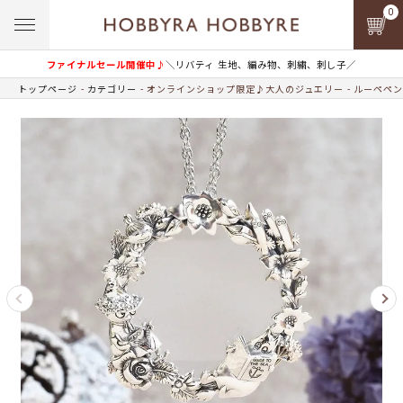
0
ファイナルセール開催中♪
＼リバティ 生地、編み物、刺繍、刺し子／
トップページ
カテゴリー
オンラインショップ限定♪大人のジュエリー
ルーペペン