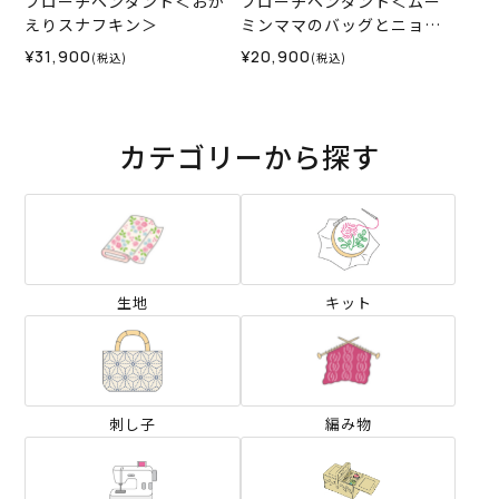
ブローチペンダント＜おか
ブローチペンダント＜ムー
えりスナフキン＞
ミンママのバッグとニョロ
ニョロ＞
¥31,900
¥20,900
(税込)
(税込)
カテゴリーから探す
生地
キット
刺し子
編み物