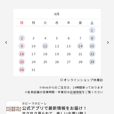
8月
土
日
月
火
水
木
金
土
5
1
2
2
3
4
5
6
7
8
9
9
10
11
12
13
14
15
6
16
17
18
19
20
21
22
23
24
25
26
27
28
29
30
31
オンラインショップ休業日
※Webからのご注文は、24時間承っております
※各実店舗の営業時間・休業日は
店舗情報
をご覧ください
ホビーラホビーレ
公式アプリで最新情報をお届け！
サクサク見られて、楽しいお買い物♪