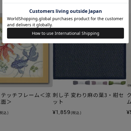
ステッチフレーム＜涼
刺し子 変わり麻の葉3・紺セ
水面＞
ット
¥1,859
¥
(税込)
(税込)