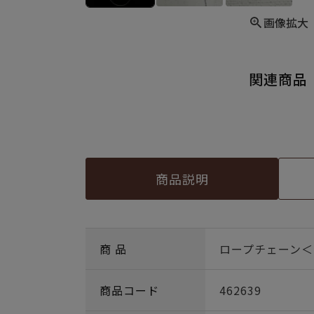
画像拡大
関連商品
商品説明
商 品
ロープチェーン＜
商品コード
462639