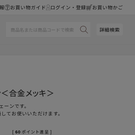
報
お買い物ガイド
ログイン・登録
お買い物かご
詳細検索
ン＜合金メッキ＞
チェーンです。
通してお使いいただけます。
[
60
ポイント進呈 ]