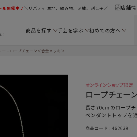
店舗情
ール開催中♪
＼リバティ 生地、編み物、刺繍、刺し子／
商品を探す
手芸を学ぶ
初めての方へ
料！
リー
ロープチェーン＜合金メッキ＞
オンラインショップ限定
ロープチェー
長さ70cmのロープ
ペンダントトップを
商品コード
462639