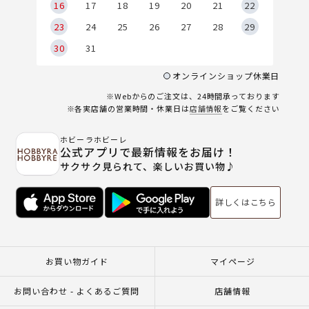
6
16
17
18
19
20
21
22
23
24
25
26
27
28
29
30
31
オンラインショップ休業日
※Webからのご注文は、24時間承っております
※各実店舗の営業時間・休業日は
店舗情報
をご覧ください
ホビーラホビーレ
公式アプリで最新情報をお届け！
サクサク見られて、楽しいお買い物♪
詳しくはこちら
お買い物ガイド
マイページ
お問い合わせ - よくあるご質問
店舗情報