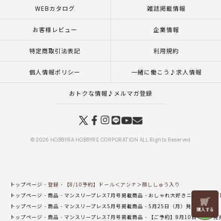
WEBカタログ
雑誌掲載情報
お客様レビュー
企業情報
特定商取引法表記
利用規約
個人情報ポリシー
一緒に働こう♪求人情報
おトクな情報♪メルマガ登録
© 2026 HOBBYRA HOBBYRE CORPORATION ALL Rights Reserved
トップページ
登録
【8/10予約】ドール＜アンナ＞顔ししゅう入り
トップページ
商品
マンスリープレス7月号掲載商品
おしゃれ大好きニーナ
【8
リリヤン
トップページ
商品
マンスリープレス5月号掲載商品
5月25日（月）発売の商品
フェア
トップページ
商品
マンスリープレス7月号掲載商品
【ご予約】8月10日（月）発