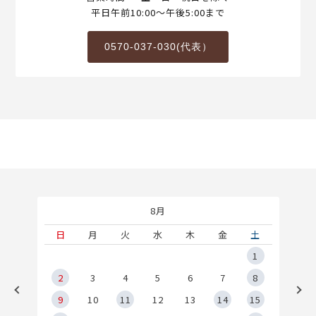
平日午前10:00～午後5:00まで
0570-037-030(代表）
8月
土
日
月
火
水
木
金
土
5
1
2
2
3
4
5
6
7
8
9
9
10
11
12
13
14
15