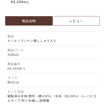
¥
2,200
税込
商品説明
レビュー
商品
ドール＜アンナ＞顔ししゅう入り
商品コード
356622
商品番号
KS-HI340-1
サイズ
約35cm
セット内容
縫製済み本体/柄布（綿100%）/毛糸（毛100%）/レース/ゴ
ムテープ/針と糸通し/説明書