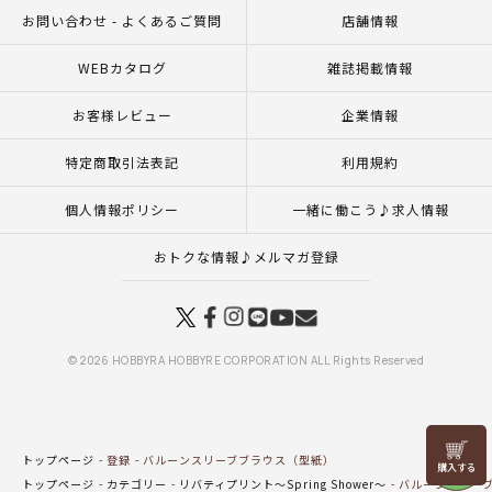
お問い合わせ - よくあるご質問
店舗情報
WEBカタログ
雑誌掲載情報
お客様レビュー
企業情報
特定商取引法表記
利用規約
個人情報ポリシー
一緒に働こう♪求人情報
おトクな情報♪メルマガ登録
© 2026 HOBBYRA HOBBYRE CORPORATION ALL Rights Reserved
リリヤン
トップページ
登録
バルーンスリーブブラウス（型紙）
フェア
トップページ
カテゴリー
リバティプリント～Spring Shower～
バルーンスリー