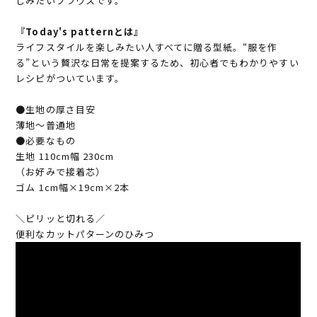
しみたいプラウスです。
『Today's patternとは』
ライフスタイルを楽しみたい人すべてに贈る型紙。“服を作
る”という贅沢な日常を提案するため、初心者でもわかりやすい
レシピがついています。
●生地の厚さ目安
薄地～普通地
●必要なもの
生地 110cm幅 230cm
（お好みで接着芯）
ゴム 1cm幅×19cm×2本
＼ピリッと切れる／
便利なカットパターンのひみつ