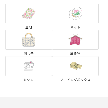
生地
キット
刺し子
編み物
ミシン
ソーイングボックス