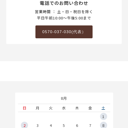
電話でのお問い合わせ
営業時間 ： 土・日・祝日を除く
平日午前10:00～午後5:00まで
0570-037-030(代表）
8月
土
日
月
火
水
木
金
土
5
1
2
2
3
4
5
6
7
8