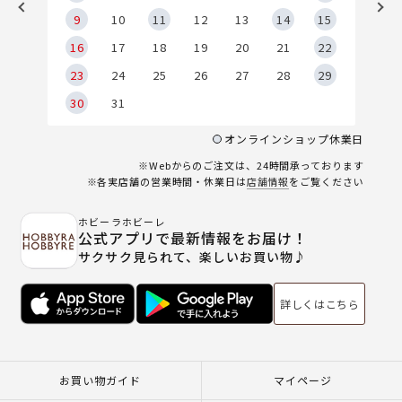
9
9
10
11
12
13
14
15
6
16
17
18
19
20
21
22
23
24
25
26
27
28
29
30
31
オンラインショップ休業日
※Webからのご注文は、24時間承っております
※各実店舗の営業時間・休業日は
店舗情報
をご覧ください
ホビーラホビーレ
公式アプリで最新情報をお届け！
サクサク見られて、楽しいお買い物♪
詳しくはこちら
お買い物ガイド
マイページ