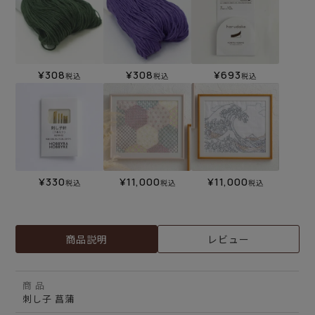
¥
308
¥
308
¥
693
税込
税込
税込
¥
330
¥
11,000
¥
11,000
税込
税込
税込
商品説明
レビュー
商 品
刺し子 菖蒲