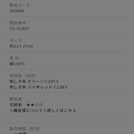
商品コード
492606
商品番号
TG-SC607
サイズ
約32×37cm
素 材
綿100％
使用糸（別売）
刺し子糸 グリーン＜107＞
刺し子糸 バイオレット＜128＞
難易度
初級者 ★★☆☆
＜難易度について＞詳しくはこちら
製作時間（目安）