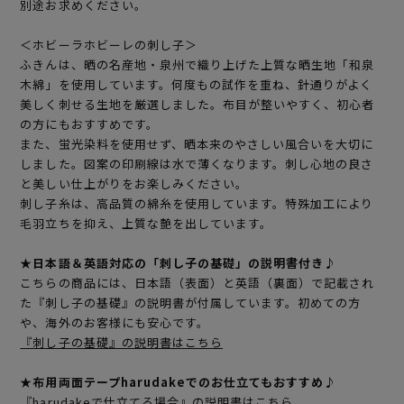
別途お求めください。
＜ホビーラホビーレの刺し子＞
ふきんは、晒の名産地・泉州で織り上げた上質な晒生地「和泉
木綿」を使用しています。何度もの試作を重ね、針通りがよく
美しく刺せる生地を厳選しました。布目が整いやすく、初心者
の方にもおすすめです。
また、蛍光染料を使用せず、晒本来のやさしい風合いを大切に
しました。図案の印刷線は水で薄くなります。刺し心地の良さ
と美しい仕上がりをお楽しみください。
刺し子糸は、高品質の綿糸を使用しています。特殊加工により
毛羽立ちを抑え、上質な艶を出しています。
★日本語＆英語対応の「刺し子の基礎」の説明書付き♪
こちらの商品には、日本語（表面）と英語（裏面）で記載され
た『刺し子の基礎』の説明書が付属しています。初めての方
や、海外のお客様にも安心です。
『刺し子の基礎』の説明書はこちら
★布用両面テープharudakeでのお仕立てもおすすめ♪
『harudakeで仕立てる場合』の説明書はこちら