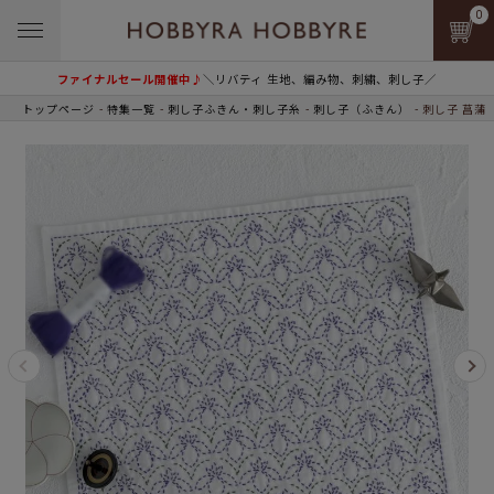
0
ファイナルセール開催中♪
＼リバティ 生地、編み物、刺繍、刺し子／
トップページ
特集一覧
刺し子ふきん・刺し子糸
刺し子（ふきん）
刺し子 菖蒲