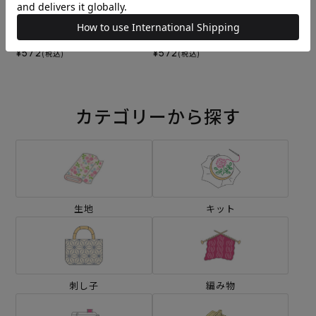
刺し子 網代
刺し子 鹿の子
¥572
¥572
(税込)
(税込)
カテゴリーから探す
生地
キット
刺し子
編み物