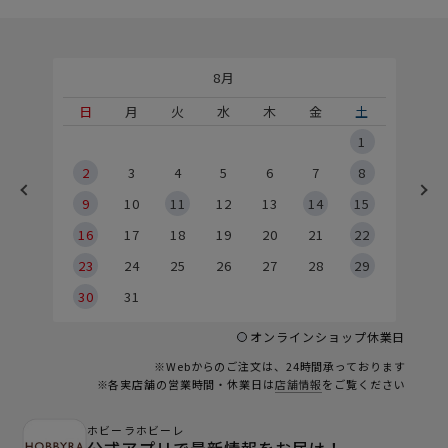
8月
土
日
月
火
水
木
金
土
5
1
2
2
3
4
5
6
7
8
9
9
10
11
12
13
14
15
6
16
17
18
19
20
21
22
23
24
25
26
27
28
29
30
31
オンラインショップ休業日
※Webからのご注文は、24時間承っております
※各実店舗の営業時間・休業日は
店舗情報
をご覧ください
ホビーラホビーレ
公式アプリで最新情報をお届け！