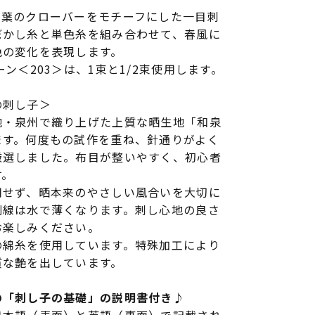
四葉のクローバーをモチーフにした一目刺
ぼかし糸と単色糸を組み合わせて、春風に
色の変化を表現します。
ン＜203＞は、1束と1/2束使用します。
の刺し子＞
地・泉州で織り上げた上質な晒生地「和泉
ます。何度もの試作を重ね、針通りがよく
厳選しました。布目が整いやすく、初心者
す。
用せず、晒本来のやさしい風合いを大切に
刷線は水で薄くなります。刺し心地の良さ
お楽しみください。
の綿糸を使用しています。特殊加工により
質な艶を出しています。
の「刺し子の基礎」の説明書付き♪