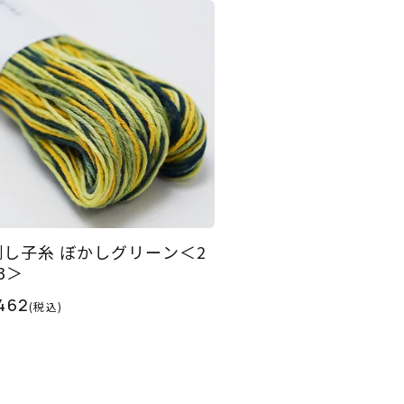
刺し子糸 ぼかしグリーン＜2
3＞
462
(税込)