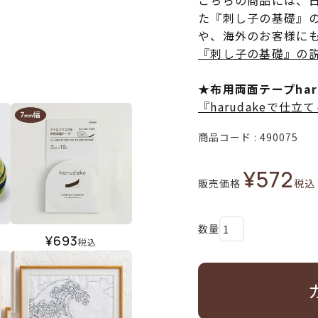
こちらの商品には、
た『刺し子の基礎』
や、海外のお客様に
『刺し子の基礎』の
★布用両面テープha
『harudakeで仕
商品コード
490075
¥
572
販売価格
税込
¥
693
税込