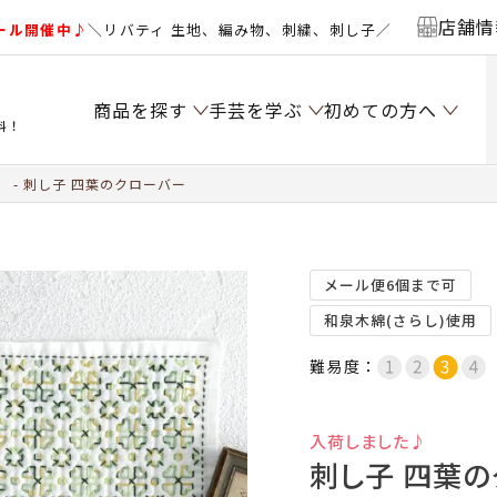
店舗情
ール開催中♪
＼リバティ 生地、編み物、刺繍、刺し子／
商品を探す
手芸を学ぶ
初めての方へ
料！
）
刺し子 四葉のクローバー
メール便6個まで可
和泉木綿(さらし)使用
難易度：
入荷しました♪
刺し子 四葉