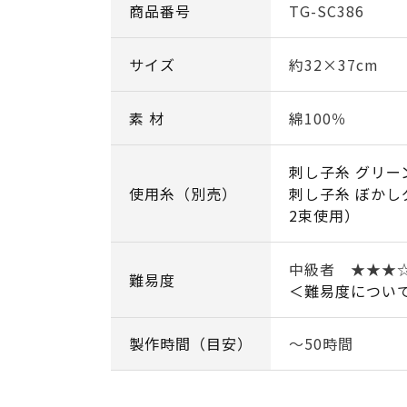
商品番号
TG-SC386
サイズ
約32×37cm
素 材
綿100％
刺し子糸 グリー
使用糸（別売）
刺し子糸 ぼかし
2束使用）
中級者 ★★
難易度
＜難易度につい
製作時間（目安）
～50時間