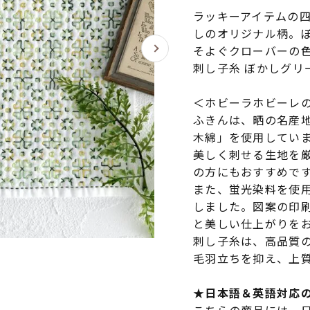
ラッキーアイテムの
しのオリジナル柄。
そよぐクローバーの
刺し子糸 ぼかしグリー
＜ホビーラホビーレ
ふきんは、晒の名産
木綿」を使用してい
美しく刺せる生地を
の方にもおすすめで
また、蛍光染料を使
しました。図案の印
と美しい仕上がりを
刺し子糸は、高品質
毛羽立ちを抑え、上
★日本語＆英語対応