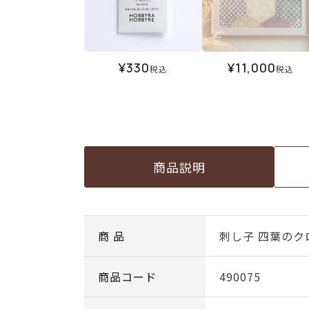
¥
330
¥
11,000
税込
税込
商品説明
商 品
刺し子 四葉のク
商品コード
490075