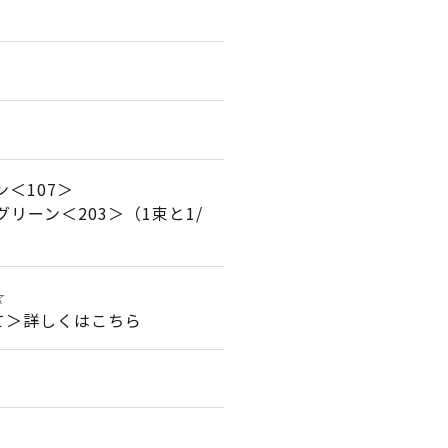
ン＜107＞
グリーン＜203＞（1束と1/
★☆
て＞詳しくはこちら