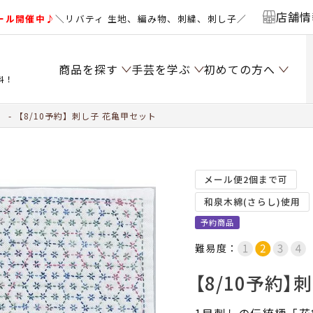
店舗情
ール開催中♪
＼リバティ 生地、編み物、刺繍、刺し子／
商品を探す
手芸を学ぶ
初めての方へ
料！
）
【8/10予約】刺し子 花亀甲セット
メール便2個まで可
和泉木綿(さらし)使用
予約商品
難易度：
【8/10予約】