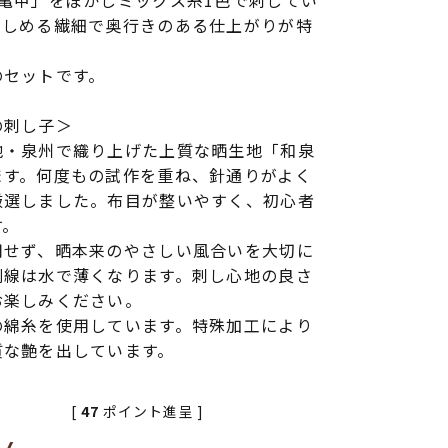
亀甲」をぼかしミックス糸1色で刺してい
楽しめる繊細で奥行きのある仕上がりが特
のセットです。
の刺し子＞
地・泉州で織り上げた上質な晒生地「和泉
ます。何度もの試作を重ね、針通りがよく
厳選しました。布目が整いやすく、初心者
す。
用せず、晒本来のやさしい風合いを大切に
刷線は水で薄くなります。刺し心地の良さ
お楽しみください。
の綿糸を使用しています。特殊加工により
質な艶を出しています。
[
47
ポイント進呈 ]