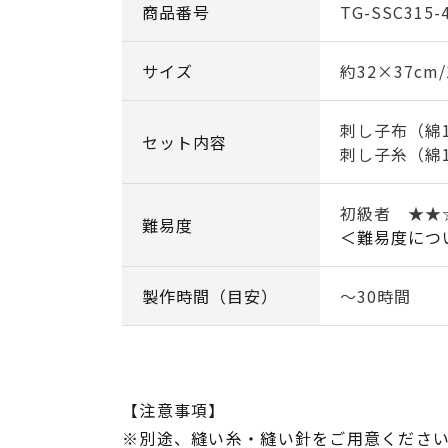
商品番号
TG-SSC315-
サイズ
約32×37cm
刺し子布（綿1
セット内容
刺し子糸（綿1
初級者 ★★
難易度
＜難易度につ
製作時間（目安）
～30時間
【注意事項】
※別途、縫い糸・縫い針をご用意くださ