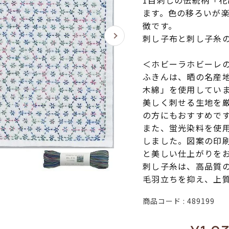
1目刺しの伝統柄「花
ます。色の移ろいが
徴です。
刺し子布と刺し子糸
＜ホビーラホビーレ
ふきんは、晒の名産
木綿」を使用してい
美しく刺せる生地を
の方にもおすすめで
また、蛍光染料を使
しました。図案の印
と美しい仕上がりを
刺し子糸は、高品質
毛羽立ちを抑え、上
商品コード
489199