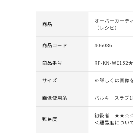
オーバーカーデ
商品
（レシピ）
商品コード
406086
商品番号
RP-KN-WE152
サイズ
※詳しくは画像
画像使用糸
バルキースラブ1
初級者 ★★☆
難易度
＜難易度につい