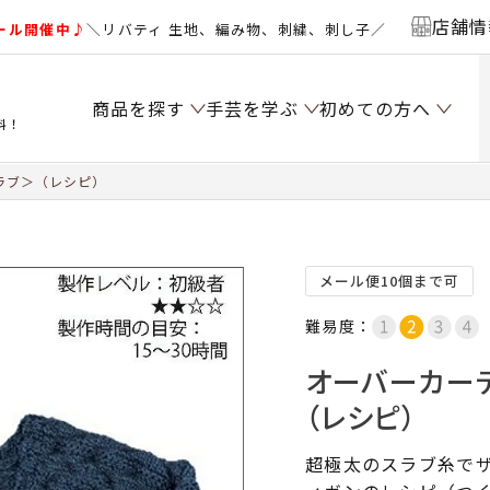
店舗情
ール開催中♪
＼リバティ 生地、編み物、刺繍、刺し子／
商品を探す
手芸を学ぶ
初めての方へ
料！
ラブ＞（レシピ）
メール便10個まで可
難易度：
オーバーカー
（レシピ）
超極太のスラブ糸で