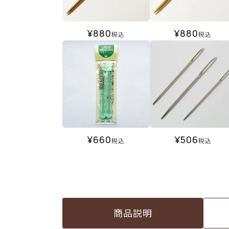
¥
880
¥
880
税込
税込
¥
660
¥
506
税込
税込
商品説明