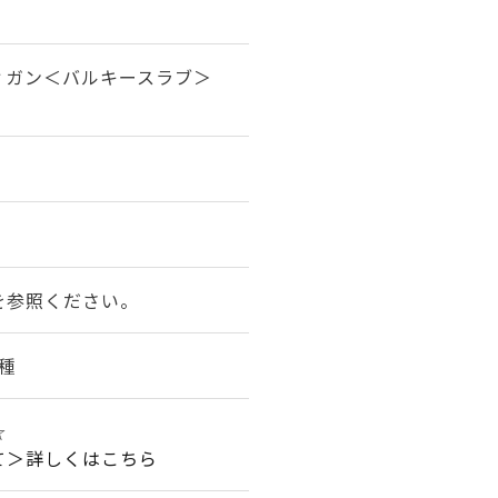
ィガン＜バルキースラブ＞
★
を参照ください。
種
☆
て＞詳しくはこちら