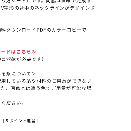
くり方シート）です。両脇は直線で完成す
。V字形の背中のネックラインがデザインポ
料ダウンロードPDFのカラーコピーで
ロードはこちら≫
会員登録が必要です）
いる糸について＞
使用している糸や材料のご用意ができない
また、画像とは違う色でご用意が可能な場
せください。
[
5
ポイント進呈 ]